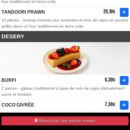
four traditionnel en terre cuite
25,10€
TANDOORI PRAWN
10 pièces - scampi marinés aux amandes et noix de cajou en poudre
grillés dans un four traditionnel en terre cuite
DESERY
6,30€
BURFI
2 pièces - gâteau traditionnel à base de noix de cajou délicatement
sucré et fondant
7,30€
COCO GIVRÉE
5,30€
GULAB JAMUN
Kliknij tutaj, aby wybrać miasto
2 pièces - boules de pâte à base de lait concentré frites et imbibées