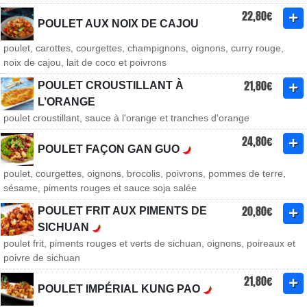
22,80€
POULET AUX NOIX DE CAJOU
poulet, carottes, courgettes, champignons, oignons, curry rouge,
noix de cajou, lait de coco et poivrons
21,80€
POULET CROUSTILLANT À
L’ORANGE
poulet croustillant, sauce à l'orange et tranches d'orange
24,80€
POULET FAÇON GAN GUO
poulet, courgettes, oignons, brocolis, poivrons, pommes de terre,
sésame, piments rouges et sauce soja salée
20,80€
POULET FRIT AUX PIMENTS DE
SICHUAN
poulet frit, piments rouges et verts de sichuan, oignons, poireaux et
poivre de sichuan
21,80€
POULET IMPÉRIAL KUNG PAO