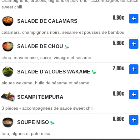
champignons, brocolis, oignons et poivrons - accompagnés de sauce
sweet chili
8,80€
SALADE DE CALAMARS
calamars, champignons noirs, sésame et pousses de bambou
5,80€
SALADE DE CHOU
chou, mayonnaise, sucre, vinaigre et sésame
7,80€
SALADE D’ALGUES WAKAME
algues wakame, huile de sésame et sésame
9,80€
SCAMPI TEMPURA
3 pièces - accompagnées de sauce sweet chili
6,80€
SOUPE MISO
tofu, algues et pâte miso