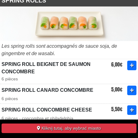
SPRING ROLLS
Les spring rolls sont accompagnés de sauce soja, de
gingembre et de wasabi.
6,00€
SPRING ROLL BEIGNET DE SAUMON
CONCOMBRE
6 pièces
5,00€
SPRING ROLL CANARD CONCOMBRE
6 pièces
5,50€
SPRING ROLL CONCOMBRE CHEESE
6 pièces - concombre et philadelphia
6,50€
Kliknij tutaj, aby wybrać miasto
SPRING ROLL CREVETTE AVOCAT