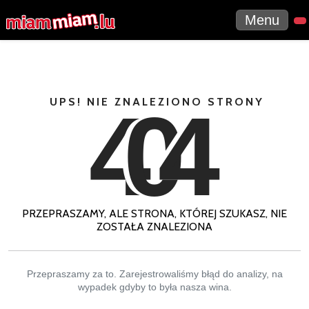
Menu
4
0
4
UPS! NIE ZNALEZIONO STRONY
PRZEPRASZAMY, ALE STRONA, KTÓREJ SZUKASZ, NIE
ZOSTAŁA ZNALEZIONA
Przepraszamy za to. Zarejestrowaliśmy błąd do analizy, na
wypadek gdyby to była nasza wina.