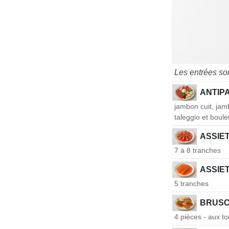
Les entrées so
ANTIPA
jambon cuit, jam
taleggio et boul
ASSIE
7 à 8 tranches
ASSIE
5 tranches
BRUSC
4 pièces - aux to