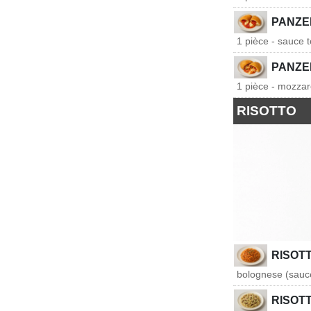
PANZE
1 pièce - sauce 
PANZE
1 pièce - mozzare
RISOTTO
RISOT
bolognese (sauce
RISOT