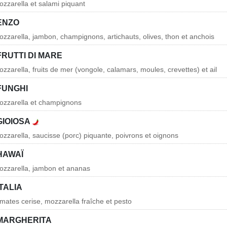
zzarella et salami piquant
ENZO
zzarella, jambon, champignons, artichauts, olives, thon et anchois
FRUTTI DI MARE
zarella, fruits de mer (vongole, calamars, moules, crevettes) et ail
FUNGHI
ozzarella et champignons
GIOIOSA
zzarella, saucisse (porc) piquante, poivrons et oignons
HAWAÏ
ozzarella, jambon et ananas
ITALIA
mates cerise, mozzarella fraîche et pesto
 MARGHERITA