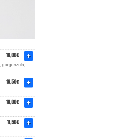
16,00€
, gorgonzola,
16,50€
18,00€
11,50€