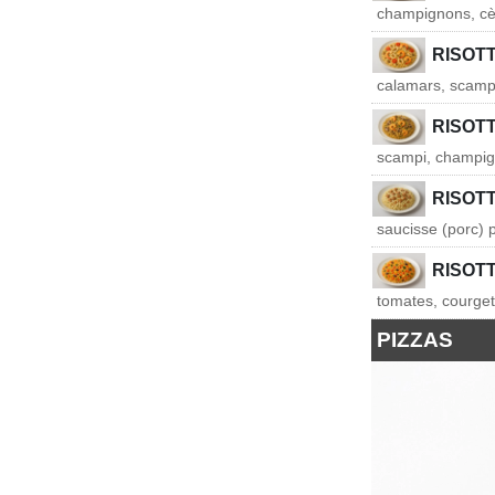
champignons, cèp
RISOTT
calamars, scamp
RISOT
scampi, champign
RISOT
saucisse (porc) 
RISOT
tomates, courget
PIZZAS