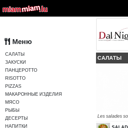
Меню
САЛАТЫ
САЛАТЫ
ЗАКУСКИ
ПАНЦЕРОТТО
RISOTTO
PIZZAS
МАКАРОННЫЕ ИЗДЕЛИЯ
МЯСО
РЫБЫ
Les salades so
ДЕСЕРТЫ
НАПИТКИ
SALAD