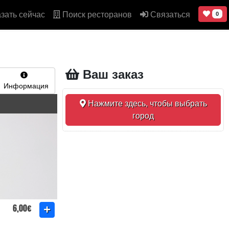
зать сейчас
Поиск ресторанов
Связаться
0
Ваш заказ
Информация
Нажмите здесь, чтобы выбрать
город
6,00€