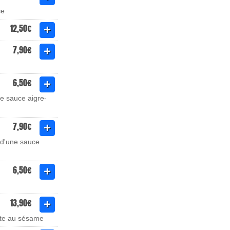
ce
12,50€
7,90€
6,50€
ne sauce aigre-
7,90€
s d'une sauce
6,50€
13,90€
ette au sésame