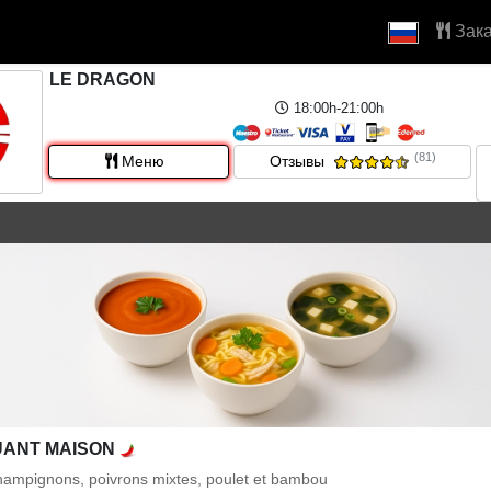
Зака
LE DRAGON
18:00h-21:00h
(81)
Меню
Отзывы
UANT MAISON
champignons, poivrons mixtes, poulet et bambou