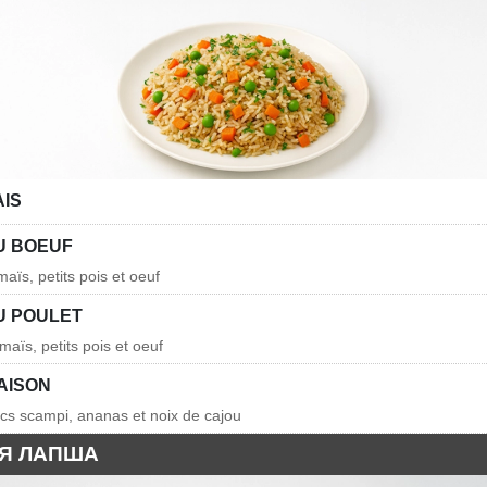
AIS
U BOEUF
maïs, petits pois et oeuf
U POULET
 maïs, petits pois et oeuf
AISON
pcs scampi, ananas et noix de cajou
Я ЛАПША