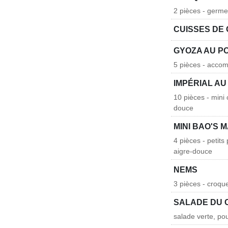
2 pièces - germe
CUISSES DE 
GYOZA AU P
5 pièces - acco
IMPÉRIAL AU
10 pièces - mini
douce
MINI BAO'S 
4 pièces - petits
aigre-douce
NEMS
3 pièces - croq
SALADE DU 
salade verte, po