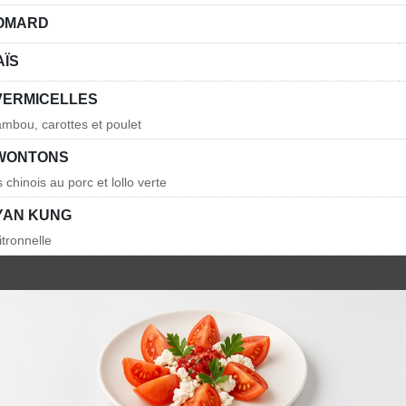
HOMARD
AÏS
VERMICELLES
mbou, carottes et poulet
 WONTONS
s chinois au porc et lollo verte
YAN KUNG
itronnelle