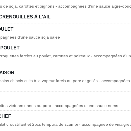
s de soja, carottes et oignons - accompagnées d'une sauce aigre-dou
GRENOUILLES À L'AIL
OULET
mpagnées d'une sauce soja salée
 POULET
 croquettes farcies au poulet, carottes et poireaux - accompagnées d'u
MAISON
 pains chinois cuits à la vapeur farcis au porc et grillés - accompagnée
uettes vietnamiennes au porc - accompagnées d'une sauce nems
CHEF
ulet croustillant et 2pcs tempura de scampi - accompagnée de vinaigr