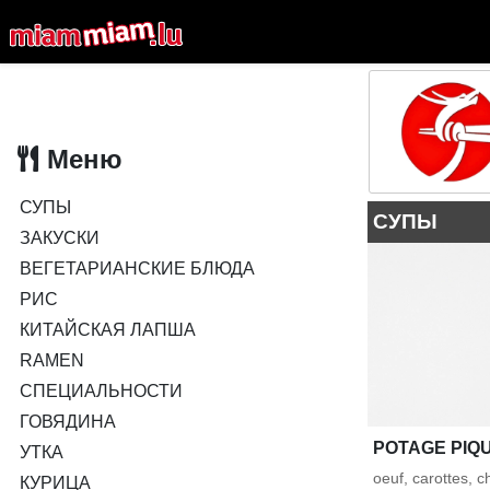
Меню
СУПЫ
СУПЫ
ЗАКУСКИ
ВЕГЕТАРИАНСКИЕ БЛЮДА
РИС
КИТАЙСКАЯ ЛАПША
RAMEN
СПЕЦИАЛЬНОСТИ
ГОВЯДИНА
POTAGE PIQ
УТКА
oeuf, carottes, 
КУРИЦА