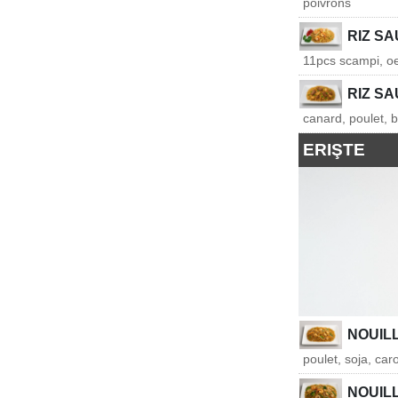
poivrons
RIZ S
11pcs scampi, oeu
RIZ S
canard, poulet, b
ERIŞTE
NOUIL
poulet, soja, car
NOUIL