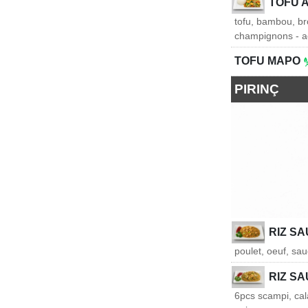
TOFU 
tofu, bambou, bro
champignons - ac
TOFU MAPO
PIRINÇ
RIZ S
poulet, oeuf, sau
RIZ SA
6pcs scampi, cala