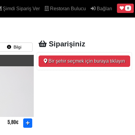
Şimdi Sipariş Ver
Restoran Bulucu
Bağlan
0
Siparişiniz
Bilgi
Bir şehir seçmek için buraya tıklayın
5,80€