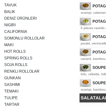
TAVUK
POTAG
BALIK
scampi, calamars
DENIZ ÜRÜNLERI
POTAGE
NIGIRI
5 pièces raviolis 
CALIFORNIA
POTAG
SOMONLU ROLLOLAR
poulet, vermicel
MAKI
HOT ROLLS
POTAG
SPRING ROLLS
canard, bambou,
SOJA ROLLS
SOUPE
RENKLI ROLLOLAR
tofu, cébette, lol
GUNKAN
SOUPE
SASHIMI
scampi, bambou, 
TEMAKI
SALATALA
TULIPE
TARTAR