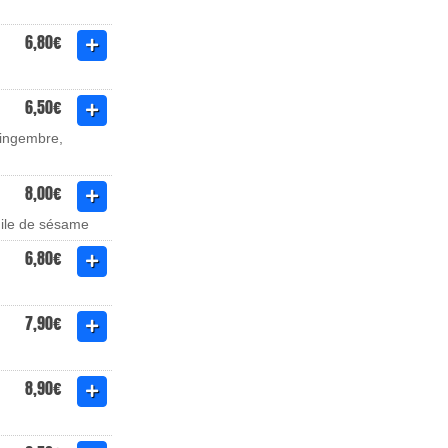
6,80€
6,50€
gingembre,
8,00€
huile de sésame
6,80€
7,90€
8,90€