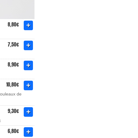
8,80€
7,50€
8,90€
10,80€
rouleaux de
9,30€
c
6,80€