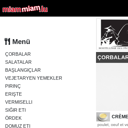
Menü
ÇORBALAR
ÇORBALA
SALATALAR
BAŞLANGIÇLAR
VEJETARYEN YEMEKLER
PIRINÇ
ERIŞTE
VERMISELLI
SIĞIR ETI
CRÈME
ÖRDEK
poulet, oeuf et v
DOMUZ ETI