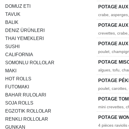
DOMUZ ETI
POTAGE AUX
TAVUK
crabe, asperges,
BALIK
POTAGE AUX
DENIZ ÜRÜNLERI
crevettes, crabe
THAI YEMEKLERI
POTAGE AUX
SUSHI
poulet, champign
CALIFORNIA
POTAGE MIS
SOMONLU ROLLOLAR
algues, tofu, ch
MAKI
HOT ROLLS
POTAGE PÉK
FUTOMAKI
poulet, carottes
BAHAR RULOLARI
POTAGE TOM
SOJA ROLLS
mini crevettes, 
EGZOTIK ROLLOLAR
POTAGE WO
RENKLI ROLLOLAR
4 pièces raviolis
GUNKAN