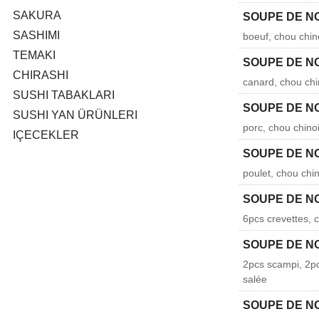
SAKURA
SOUPE DE N
SASHIMI
boeuf, chou chin
TEMAKI
SOUPE DE N
CHIRASHI
canard, chou chi
SUSHI TABAKLARI
SOUPE DE N
SUSHI YAN ÜRÜNLERI
porc, chou chino
IÇECEKLER
SOUPE DE N
poulet, chou chi
SOUPE DE N
6pcs crevettes, 
SOUPE DE NO
2pcs scampi, 2pc
salée
SOUPE DE N