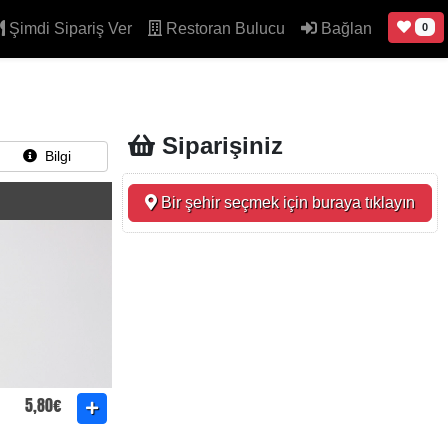
Şimdi Sipariş Ver
Restoran Bulucu
Bağlan
0
Siparişiniz
Bilgi
Bir şehir seçmek için buraya tıklayın
5,80€