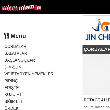
Menü
ÇORBALAR
ÇORBALA
SALATALAR
BAŞLANGIÇLAR
DIM-SUM
VEJETARYEN YEMEKLER
PIRINÇ
ERIŞTE
KUZU ETI
POTAGE AU P
SIĞIR ETI
poulet, lait de 
ÖRDEK