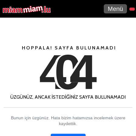
Menü
4
0
4
HOPPALA! SAYFA BULUNAMADI
ÜZGÜNÜZ, ANCAK ISTEDIĞINIZ SAYFA BULUNAMADI
Bunun için üzgünüz. Hata bizim hatamızsa incelemek üzere
kaydettik.