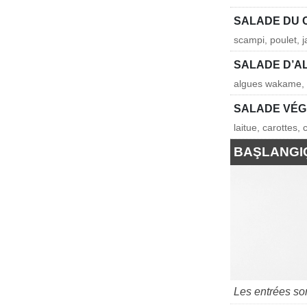
SALADE DU 
scampi, poulet, 
SALADE D’A
algues wakame, 
SALADE VÉ
laitue, carottes
BAŞLANGI
Les entrées so