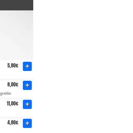
5,80€
8,00€
grette
11,00€
4,80€