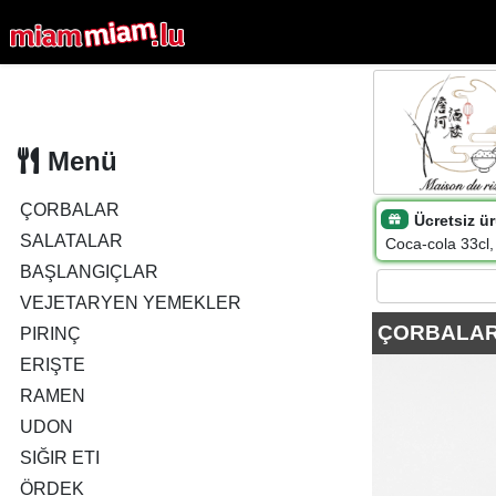
Menü
ÇORBALAR
Ücretsiz ür
SALATALAR
Coca-cola 33cl,
BAŞLANGIÇLAR
VEJETARYEN YEMEKLER
ÇORBALA
PIRINÇ
ERIŞTE
RAMEN
UDON
SIĞIR ETI
ÖRDEK