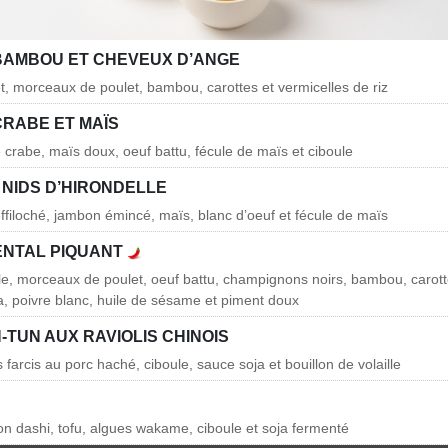
BAMBOU ET CHEVEUX D’ANGE
et, morceaux de poulet, bambou, carottes et vermicelles de riz
CRABE ET MAÏS
e crabe, maïs doux, oeuf battu, fécule de maïs et ciboule
 NIDS D’HIRONDELLE
effiloché, jambon émincé, maïs, blanc d’oeuf et fécule de maïs
ENTAL PIQUANT
lle, morceaux de poulet, oeuf battu, champignons noirs, bambou, carotte
ja, poivre blanc, huile de sésame et piment doux
TUN AUX RAVIOLIS CHINOIS
is farcis au porc haché, ciboule, sauce soja et bouillon de volaille
lon dashi, tofu, algues wakame, ciboule et soja fermenté