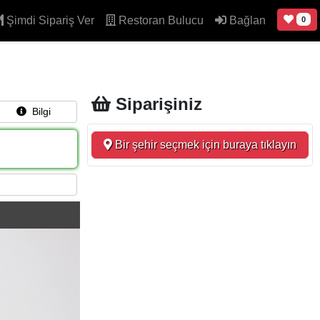
Şimdi Sipariş Ver
Restoran Bulucu
Bağlan
0
Siparişiniz
Bilgi
Bir şehir seçmek için buraya tıklayın