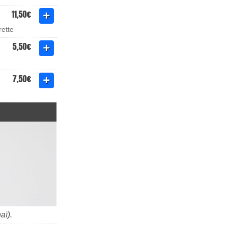
11,50€
rette
5,50€
7,50€
aï).