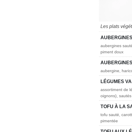
Les plats végét
AUBERGINES
aubergines sauté
piment doux
AUBERGINES 
aubergine, haric
LÉGUMES VA
assortiment de l
oignons), sautés
TOFU À LA 
tofu sauté, caro
pimentée
TOFU AUX L