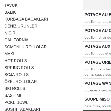
TAVUK
BALIK
POTAGE AU 
KURBAĞA BACAKLARI
bouillon au poul
DENIZ ÜRÜNLERI
POTAGE AU 
NIGIRI
bouillon, chair d
CALIFORNIA
POTAGE AUX
SOMONLU ROLLOLAR
bouillon, poulet 
MAKI
HOT ROLLS
POTAGE ORI
SPRING ROLLS
bouillon de volai
de riz, sauce so
SOJA ROLLS
ÖZEL ROLLOLAR
POTAGE WAN-
BIG ROLLS
5 pièces - raviol
SASHIMI
SOUPE MISO
POKE BOWL
pâte miso, bouil
SUSHI TABAKLARI