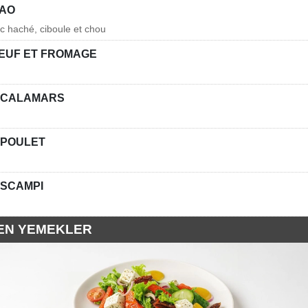
BAO
rc haché, ciboule et chou
OEUF ET FROMAGE
E CALAMARS
 POULET
 SCAMPI
EN YEMEKLER