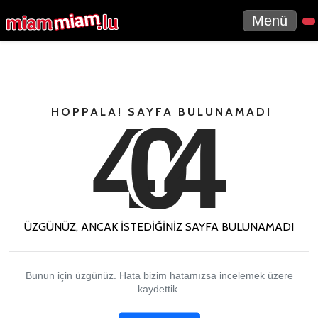
Menü
4
0
4
HOPPALA! SAYFA BULUNAMADI
ÜZGÜNÜZ, ANCAK ISTEDIĞINIZ SAYFA BULUNAMADI
Bunun için üzgünüz. Hata bizim hatamızsa incelemek üzere
kaydettik.