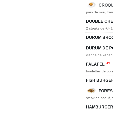
CROQU
pain de mie, tra
DOUBLE CH
2 steaks de +/- 
DÜRUM BRO
DÜRUM DE 
viande de kebab
-5%
FALAFEL
boulettes de poi
FISH BURGE
FORES
steak de boeuf,
HAMBURGE