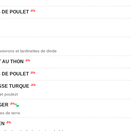
-5%
 DE POULET
oivrons et lardinettes de dinde
-5%
T AU THON
-5%
B DE POULET
-5%
SSE TURQUE
et poulezt
-5%
RGER
es de terre
-5%
EN