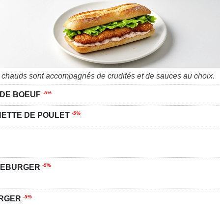
chauds sont accompagnés de crudités et de sauces au choix.
-5%
 DE BOEUF
-5%
ETTE DE POULET
-5%
SEBURGER
-5%
URGER