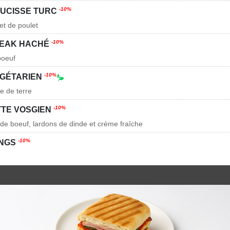
-10%
AUCISSE TURC
et de poulet
-10%
TEAK HACHÉ
boeuf
-10%
ÉGÉTARIEN
e de terre
-10%
TTE VOSGIEN
de boeuf, lardons de dinde et crème fraîche
-10%
INGS