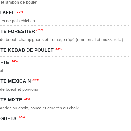
 et jambon de poulet
-10%
ALAFEL
tes de pois chiches
-10%
TTE FORESTIER
 de boeuf, champignons et fromage râpé (emmental et mozzarella)
-10%
TTE KEBAB DE POULET
-10%
ÖFTE
uf
-10%
TTE MEXICAIN
de boeuf et poivrons
-10%
TTE MIXTE
iandes au choix, sauce et crudités au choix
-10%
UGGETS