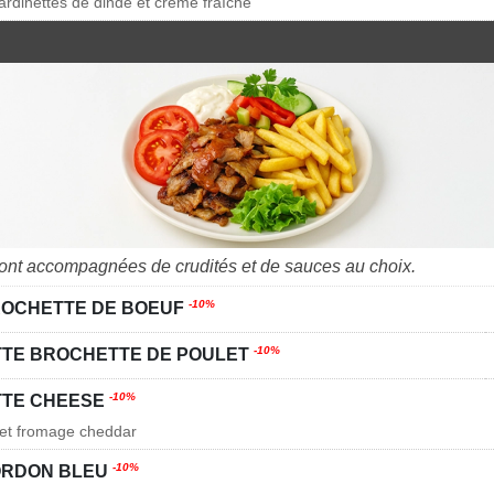
lardinettes de dinde et crème fraîche
sont accompagnées de crudités et de sauces au choix.
-10%
ROCHETTE DE BOEUF
-10%
TTE BROCHETTE DE POULET
-10%
TTE CHEESE
 et fromage cheddar
-10%
ORDON BLEU