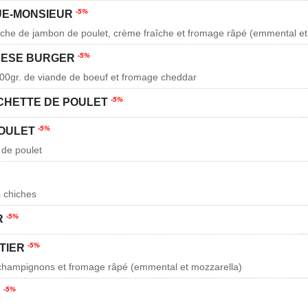
-5%
E-MONSIEUR
nche de jambon de poulet, crème fraîche et fromage râpé (emmental et
-5%
EESE BURGER
100gr. de viande de boeuf et fromage cheddar
-5%
CHETTE DE POULET
-5%
POULET
 de poulet
s chiches
-5%
R
-5%
TIER
 champignons et fromage râpé (emmental et mozzarella)
-5%
R