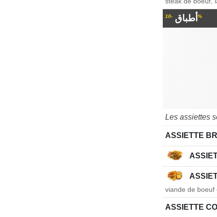
steak de boeuf, 
أطباق
-10%
Les assiettes 
ASSIETTE B
ASSIE
ASSIE
viande de boeuf
ASSIETTE C