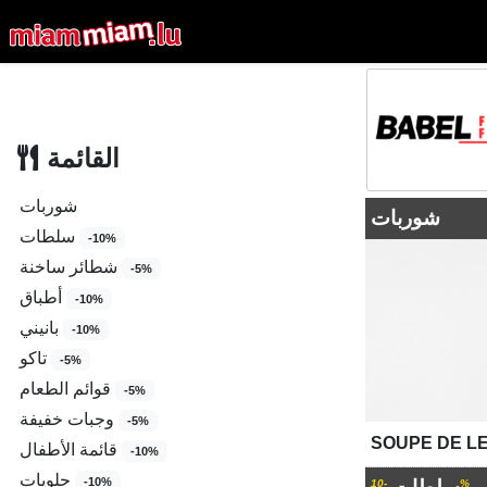
القائمة
شوربات
شوربات
سلطات
-10%
شطائر ساخنة
-5%
أطباق
-10%
بانيني
-10%
تاكو
-5%
قوائم الطعام
-5%
وجبات خفيفة
-5%
SOUPE DE L
قائمة الأطفال
-10%
حلويات
-10%
-10%