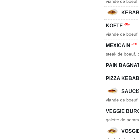
viande de boeuf
KEBAB
-5%
KÖFTE
viande de boeuf
-5%
MEXICAIN
steak de boeuf, p
PAIN BAGNA
PIZZA KEBA
SAUCI
viande de boeuf 
VEGGIE BU
galette de pomm
VOSGI