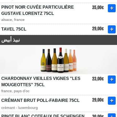
35,00€
PINOT NOIR CUVÉE PARTICULIÈRE
GUSTAVE LORENTZ 75CL
alsace, france
29,00€
TAVEL 75CL
نبيذ أبيض
23,00€
CHARDONNAY VIEILLES VIGNES "LES
MOUGEOTTES" 75CL
france, pays d’oc
29,00€
CRÉMANT BRUT POLL-FABAIRE 75CL
crémant - luxembourg
30,00€
PINOT BLANC COTEAUX DE SCHENGEN