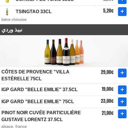
5,20€
TSINGTAO 33CL
bière chinoise
نبيذ وردي
29,00€
CÔTES DE PROVENCE "VILLA
ESTÉRELLE 75CL
19,00€
IGP GARD "BELLE EMILIE" 37.5CL
23,00€
IGP GARD "BELLE EMILIE" 75CL
21,00€
PINOT NOIR CUVÉE PARTICULIÈRE
GUSTAVE LORENTZ 37.5CL
alsace, france