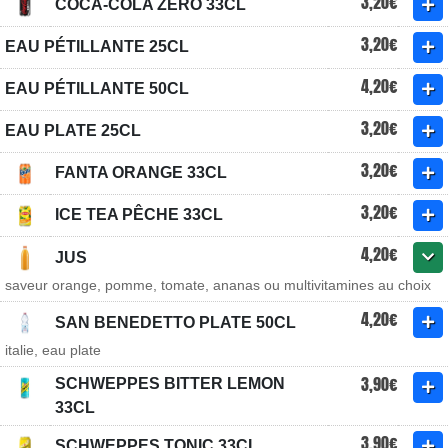
3,20€
COCA-COLA ZÉRO 33CL
3,20€
EAU PÉTILLANTE 25CL
4,20€
EAU PÉTILLANTE 50CL
3,20€
EAU PLATE 25CL
3,20€
FANTA ORANGE 33CL
3,20€
ICE TEA PÊCHE 33CL
4,20€
JUS
saveur orange, pomme, tomate, ananas ou multivitamines au choix
4,20€
SAN BENEDETTO PLATE 50CL
italie, eau plate
3,90€
SCHWEPPES BITTER LEMON
33CL
3,90€
SCHWEPPES TONIC 33CL