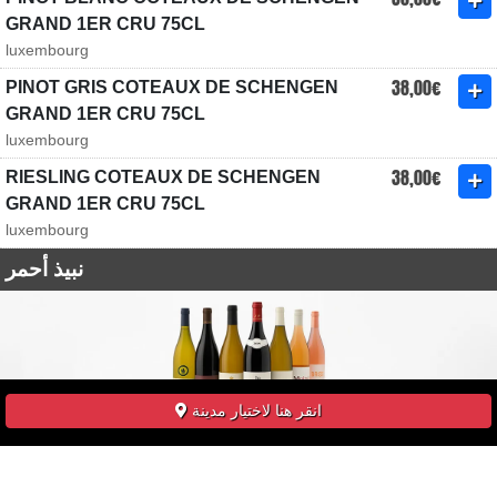
GRAND 1ER CRU 75CL
luxembourg
38,00€
PINOT GRIS COTEAUX DE SCHENGEN
GRAND 1ER CRU 75CL
luxembourg
38,00€
RIESLING COTEAUX DE SCHENGEN
GRAND 1ER CRU 75CL
luxembourg
نبيذ أحمر
انقر هنا لاختيار مدينة
39,00€
CHÂTEAU BARBEROUSSE SAINT-
EMILION 75CL
bordeaux, france