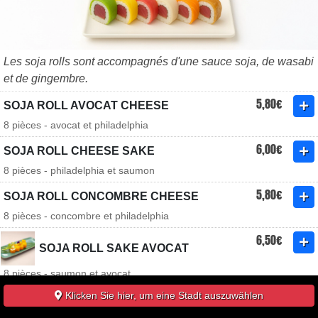
Les soja rolls sont accompagnés d'une sauce soja, de wasabi
et de gingembre.
5,80€
SOJA ROLL AVOCAT CHEESE
8 pièces - avocat et philadelphia
6,00€
SOJA ROLL CHEESE SAKE
8 pièces - philadelphia et saumon
5,80€
SOJA ROLL CONCOMBRE CHEESE
8 pièces - concombre et philadelphia
6,50€
SOJA ROLL SAKE AVOCAT
8 pièces - saumon et avocat
6,50€
Klicken Sie hier, um eine Stadt auszuwählen
SOJA ROLL THON CUIT