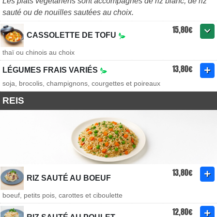
Les plats végétariens sont accompagnés de riz blanc, de riz
sauté ou de nouilles sautées au choix.
15,80€
CASSOLETTE DE TOFU
thaï ou chinois au choix
13,80€
LÉGUMES FRAIS VARIÉS
soja, brocolis, champignons, courgettes et poireaux
REIS
13,80€
RIZ SAUTÉ AU BOEUF
boeuf, petits pois, carottes et ciboulette
12,80€