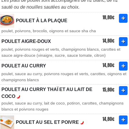
Les plats de poulet sont accompagnés de riz blanc, de riz
sauté ou de nouilles sautées au choix.
18,80€
POULET À LA PLAQUE
poulet, poivrons, brocolis, oignons et sauce sha cha
14,80€
POULET AIGRE-DOUX
poulet, poivrons rouges et verts, champignons blancs, carottes et
sauce aigre-douce (vinaigre, sucre, sauce tomate, citron)
14,80€
POULET AU CURRY
poulet, sauce au curry, poivrons rouges et verts, carottes, oignons et
champignons blancs
15,80€
POULET AU CURRY THAÏ ET AU LAIT DE
COCO
poulet, sauce au curry, lait de coco, potiron, carottes, champignons
blancs et poivrons rouges
14,80€
POULET AU SEL ET POIVRE