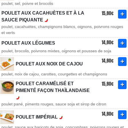
poulet, sel, poivre et brocolis
15,80€
POULET AUX CACAHUÈTES ET À LA
SAUCE PIQUANTE
poulet, cacahuètes, champignons blancs, oignons, poivrons rouges
et verts
14,80€
POULET AUX LÉGUMES
poulet, brocolis, poivrons mixtes, oignons et pousses de soja
14,80€
POULET AUX NOIX DE CAJOU
poulet, noix de cajou, carottes, courgettes et champignons
15,80€
POULET CARAMÉLISÉ ET
PIMENTÉ FAÇON THAÏLANDAISE
poulet pané, piments rouges, sauce soja et sirop de citron
14,80€
POULET IMPÉRIAL
poulet, sauce aux haricots de soja, concombres, poivrons rouges et