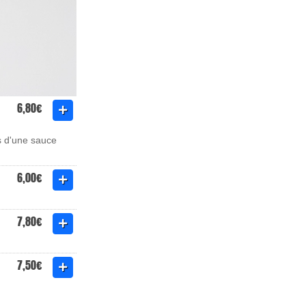
6,80€
s d'une sauce
6,00€
7,80€
7,50€