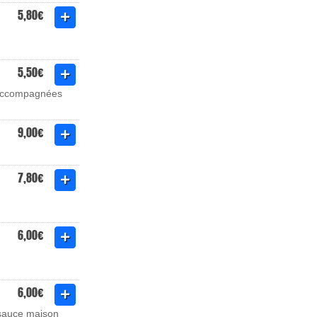
5,80€
5,50€
- accompagnées
9,00€
7,80€
6,00€
6,00€
 sauce maison