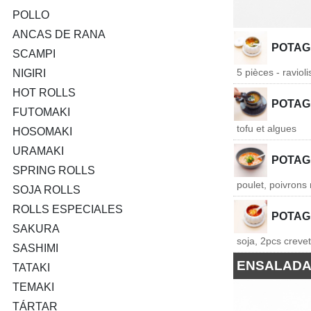
POLLO
ANCAS DE RANA
POTAGE
SCAMPI
5 pièces - ravioli
NIGIRI
HOT ROLLS
POTAG
FUTOMAKI
tofu et algues
HOSOMAKI
URAMAKI
POTAG
SPRING ROLLS
poulet, poivrons
SOJA ROLLS
ROLLS ESPECIALES
POTAG
SAKURA
soja, 2pcs crevet
SASHIMI
ENSALAD
TATAKI
TEMAKI
TÁRTAR