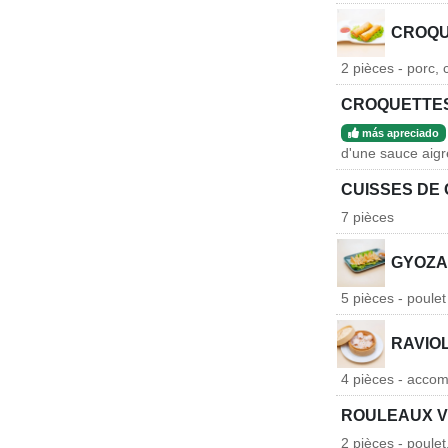
CROQU
2 pièces - porc,
CROQUETTES
más apreciado
d'une sauce aig
CUISSES DE 
7 pièces
GYOZA
5 pièces - poule
RAVIO
4 pièces - acco
ROULEAUX V
2 pièces - poule