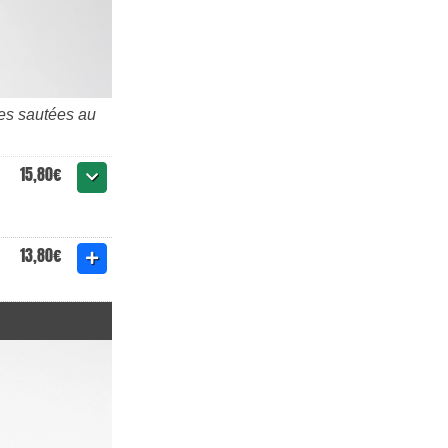
les sautées au
15,80€
13,80€