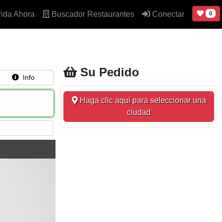
ida Ahora
Buscador Restaurantes
Conectar
0
Su Pedido
Info
Haga clic aquí para seleccionar una
ciudad