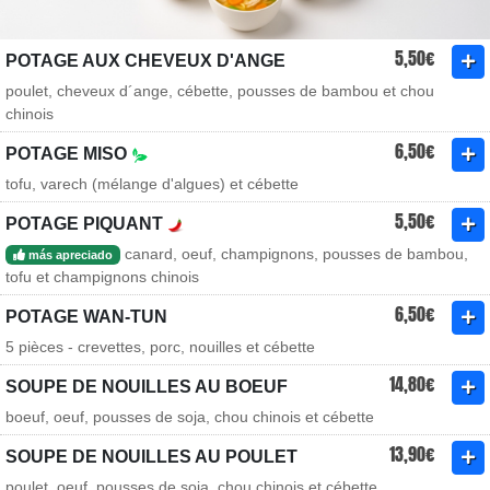
5,50€
POTAGE AUX CHEVEUX D'ANGE
poulet, cheveux d´ange, cébette, pousses de bambou et chou
chinois
6,50€
POTAGE MISO
tofu, varech (mélange d'algues) et cébette
5,50€
POTAGE PIQUANT
canard, oeuf, champignons, pousses de bambou,
más apreciado
tofu et champignons chinois
6,50€
POTAGE WAN-TUN
5 pièces - crevettes, porc, nouilles et cébette
14,80€
SOUPE DE NOUILLES AU BOEUF
boeuf, oeuf, pousses de soja, chou chinois et cébette
13,90€
SOUPE DE NOUILLES AU POULET
poulet, oeuf, pousses de soja, chou chinois et cébette