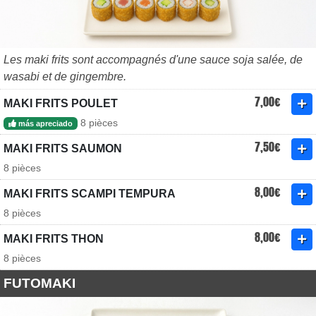
Les maki frits sont accompagnés d'une sauce soja salée, de
wasabi et de gingembre.
7,00€
MAKI FRITS POULET
8 pièces
más apreciado
7,50€
MAKI FRITS SAUMON
8 pièces
8,00€
MAKI FRITS SCAMPI TEMPURA
8 pièces
8,00€
MAKI FRITS THON
8 pièces
FUTOMAKI