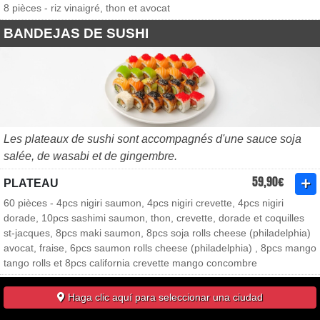
8 pièces - riz vinaigré, thon et avocat
BANDEJAS DE SUSHI
Les plateaux de sushi sont accompagnés d'une sauce soja
salée, de wasabi et de gingembre.
59,90€
PLATEAU
60 pièces - 4pcs nigiri saumon, 4pcs nigiri crevette, 4pcs nigiri
dorade, 10pcs sashimi saumon, thon, crevette, dorade et coquilles
st-jacques, 8pcs maki saumon, 8pcs soja rolls cheese (philadelphia)
avocat, fraise, 6pcs saumon rolls cheese (philadelphia) , 8pcs mango
tango rolls et 8pcs california crevette mango concombre
22,00€
PLATEAU CALIFORNIA MIX
Haga clic aquí para seleccionar una ciudad
32 pièces - 8pcs thon avocat, 8pcs thon cuit pomme, 8pcs poulet