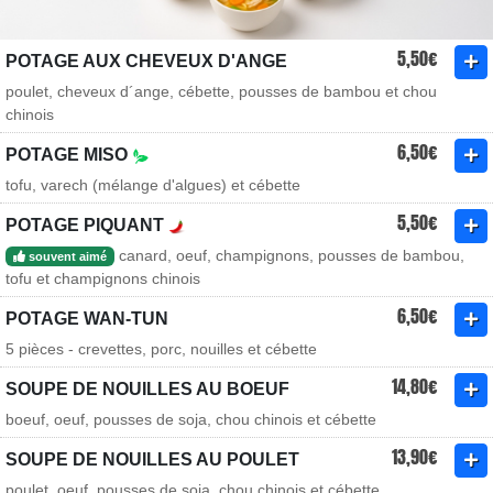
5,50€
POTAGE AUX CHEVEUX D'ANGE
poulet, cheveux d´ange, cébette, pousses de bambou et chou
chinois
6,50€
POTAGE MISO
tofu, varech (mélange d'algues) et cébette
5,50€
POTAGE PIQUANT
canard, oeuf, champignons, pousses de bambou,
souvent aimé
tofu et champignons chinois
6,50€
POTAGE WAN-TUN
5 pièces - crevettes, porc, nouilles et cébette
14,80€
SOUPE DE NOUILLES AU BOEUF
boeuf, oeuf, pousses de soja, chou chinois et cébette
13,90€
SOUPE DE NOUILLES AU POULET
poulet, oeuf, pousses de soja, chou chinois et cébette