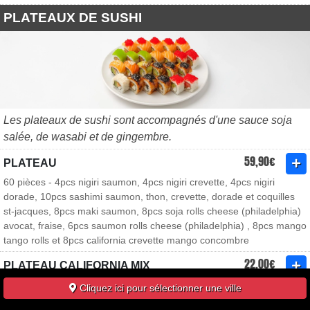
PLATEAUX DE SUSHI
Les plateaux de sushi sont accompagnés d'une sauce soja
salée, de wasabi et de gingembre.
59,90€
PLATEAU
60 pièces - 4pcs nigiri saumon, 4pcs nigiri crevette, 4pcs nigiri
dorade, 10pcs sashimi saumon, thon, crevette, dorade et coquilles
st-jacques, 8pcs maki saumon, 8pcs soja rolls cheese (philadelphia)
avocat, fraise, 6pcs saumon rolls cheese (philadelphia) , 8pcs mango
tango rolls et 8pcs california crevette mango concombre
22,00€
PLATEAU CALIFORNIA MIX
32 pièces - 8pcs thon avocat, 8pcs thon cuit pomme, 8pcs poulet
Cliquez ici pour sélectionner une ville
mangue masago et 8pcs saumon concombre cheese (philadelphia)