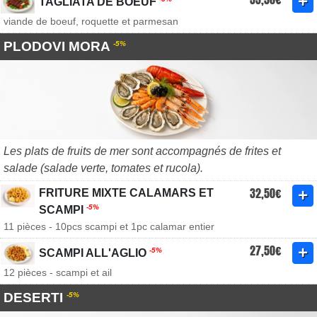
TAGLIATA DE BOEUF
viande de boeuf, roquette et parmesan
PLODOVI MORA
-5%
Les plats de fruits de mer sont accompagnés de frites et
salade (salade verte, tomates et rucola).
32,50€
FRITURE MIXTE CALAMARS ET
-5%
SCAMPI
11 pièces - 10pcs scampi et 1pc calamar entier
27,50€
-5%
SCAMPI ALL'AGLIO
12 pièces - scampi et ail
DESERTI
-5%