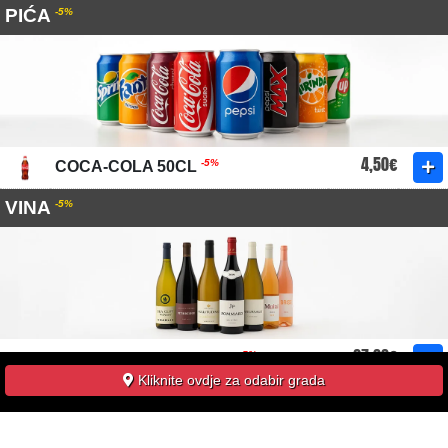
PIĆA
-5%
4,50€
-5%
COCA-COLA 50CL
VINA
-5%
27,00€
-5%
MOI PRIMITIVO BIANCHI 75CL
Kliknite ovdje za odabir grada
vin blanc - puglia, italie
27,00€
-5%
MOI PRIMITIVO ROSE 75CL