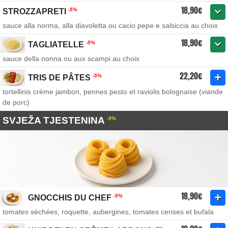
18,90€
-5%
STROZZAPRETI
sauce alla norma, alla diavoletta ou cacio pepe e salsiccia au choix
18,90€
-5%
TAGLIATELLE
sauce della nonna ou aux scampi au choix
22,20€
-5%
TRIS DE PÂTES
tortellinis crème jambon, pennes pesto et raviolis bolognaise (viande
de porc)
SVJEŽA TJESTENINA
-5%
18,90€
-5%
GNOCCHIS DU CHEF
tomates séchées, roquette, aubergines, tomates cerises et bufala