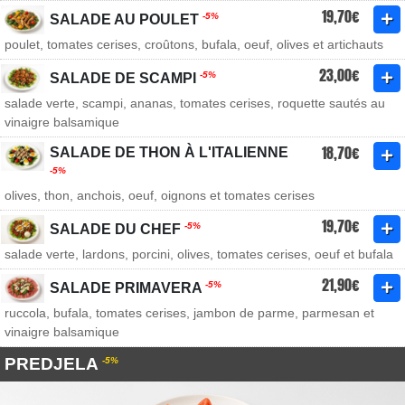
19,70€
-5%
SALADE AU POULET
poulet, tomates cerises, croûtons, bufala, oeuf, olives et artichauts
23,00€
-5%
SALADE DE SCAMPI
salade verte, scampi, ananas, tomates cerises, roquette sautés au
vinaigre balsamique
18,70€
SALADE DE THON À L'ITALIENNE
-5%
olives, thon, anchois, oeuf, oignons et tomates cerises
19,70€
-5%
SALADE DU CHEF
salade verte, lardons, porcini, olives, tomates cerises, oeuf et bufala
21,90€
-5%
SALADE PRIMAVERA
ruccola, bufala, tomates cerises, jambon de parme, parmesan et
vinaigre balsamique
PREDJELA
-5%