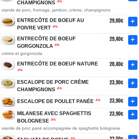
-5%
CHAMPIGNONS
viande de porc, fromage, jambon, crème, champignons
29,00€
ENTRECÔTE DE BOEUF AU
-5%
POIVRE VERT
29,40€
ENTRECÔTE DE BOEUF
-5%
GORGONZOLA
crème et gorgonzola
28,40€
ENTRECÔTE DE BOEUF NATURE
-5%
23,90€
ESCALOPE DE PORC CRÈME
-5%
CHAMPIGNONS
23,90€
-5%
ESCALOPE DE POULET PANÉE
23,90€
MILANESE AVEC SPAGHETTIS
-5%
BOLOGNESE
viande de porc pané accompagnée de spaghettis bolognese
33,50€
-5%