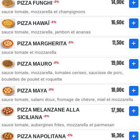
14,00€
-5%
PIZZA FUNGHI
sauce tomate, mozzarella et champignons
16,60€
-5%
PIZZA HAWAÏ
sauce tomate, mozzarella, jambon et ananas
11,50€
-5%
PIZZA MARGHERITA
sauce tomate et mozzarella
19,00€
-5%
PIZZA MAURO
sauce tomate, mozzarella, tomates cerises, saucisse de porc,
boulettes de poulet et roquette
18,00€
-5%
PIZZA MAYA
sauce tomate, salami doux, fromage de chèvre, miel et mozzarella
17,90€
PIZZA MELANZANE ALLA
-5%
SICILIANA
sauce tomate, aubergines frites, mozzarella et parmesan
16,30€
-5%
PIZZA NAPOLITANA