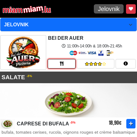
Jelovnik
BEI DER AUER
11:00h-14:00h & 18:00h-21:45h
SALATE
-5%
18,90€
-5%
CAPRESE DI BUFALA
bufala, tomates cerises, rucola, oignons rouges et crème balsamique