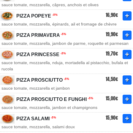
sauce tomate, mozzarella, câpres, anchois et olives
16,90€
-5%
PIZZA POPEYE
sauce tomate, mozzarella, épinards, ail et fromage de chèvre
19,90€
-5%
PIZZA PRIMAVERA
sauce tomate, mozzarella, jambon de parme, roquette et parmesan
19,70€
-5%
PIZZA PRINCESSE
sauce tomate, mozzarella, nduja, mortadella al pistacchio, bufala et
rucola
14,50€
-5%
PIZZA PROSCIUTTO
sauce tomate, mozzarella et jambon
15,00€
-5%
PIZZA PROSCIUTTO E FUNGHI
sauce tomate, mozzarella, jambon et champignons
15,90€
-5%
PIZZA SALAMI
sauce tomate, mozzarella, salami doux