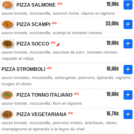
19,90€
-5%
PIZZA SALMONE
sauce tomate, mozzarella, saumon fumé, câpres et oignons
23,00€
-5%
PIZZA SCAMPI
sauce tomate, mozzarella, scampi et tomates cerises
19,00€
-5%
PIZZA SOCCO
sauce tomate, mozzarella, saucisse de porc, tomates cerises,
roquette et nduja
18,60€
-5%
PIZZA STROMBOLI
sauce tomates, mozzarella, aubergines, poivrons, épinards, oignons
rouges et olives
18,60€
-5%
PIZZA TONNO ITALIANO
sauce tomate, mozzarella, thon et oignons
16,70€
-5%
PIZZA VEGETARIANA
sauce tomate, mozzarella, poivrons mixtes, artichauts, olives,
champignons et épinards à la façon du chef