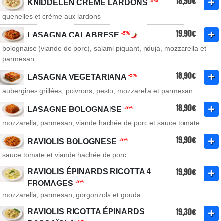
18,90€
-5%
KNIDDELEN CRÈME LARDONS
quenelles et crème aux lardons
19,90€
-5%
LASAGNA CALABRESE
bolognaise (viande de porc), salami piquant, nduja, mozzarella et
parmesan
18,90€
-5%
LASAGNA VEGETARIANA
​aubergines grillées, poivrons, pesto, mozzarella et parmesan
18,90€
-5%
LASAGNE BOLOGNAISE
mozzarella, parmesan, viande hachée de porc et sauce tomate
19,90€
-5%
RAVIOLIS BOLOGNESE
sauce tomate et viande hachée de porc
19,90€
RAVIOLIS ÉPINARDS RICOTTA 4
-5%
FROMAGES
mozzarella, parmesan, gorgonzola et gouda
19,30€
RAVIOLIS RICOTTA ÉPINARDS