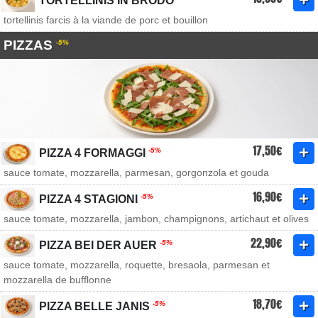
TORTELLINIS IN BRODO
tortellinis farcis à la viande de porc et bouillon
PIZZAS
-5%
17,50€
-5%
PIZZA 4 FORMAGGI
sauce tomate, mozzarella, parmesan, gorgonzola et gouda
16,90€
-5%
PIZZA 4 STAGIONI
sauce tomate, mozzarella, jambon, champignons, artichaut et olives
22,90€
-5%
PIZZA BEI DER AUER
sauce tomate, mozzarella, roquette, bresaola, parmesan et
mozzarella de bufflonne
18,70€
-5%
PIZZA BELLE JANIS