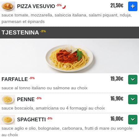
21,50€
-5%
PIZZA VESUVIO
sauce tomate, mozzarella, salsiccia italiana, salami piquant, nduja,
parmesan et épinards
TJESTENINA
-5%
19,30€
-5%
FARFALLE
sauce al tonno italiano ou salmone au choix
16,90€
-5%
PENNE
sauce boscaiola, amatriciana ou 4 formaggi au choix
16,00€
-5%
SPAGHETTI
sauce aglio e olio, bolognaise, carbonara, frutti di mare ou vongole
au choix