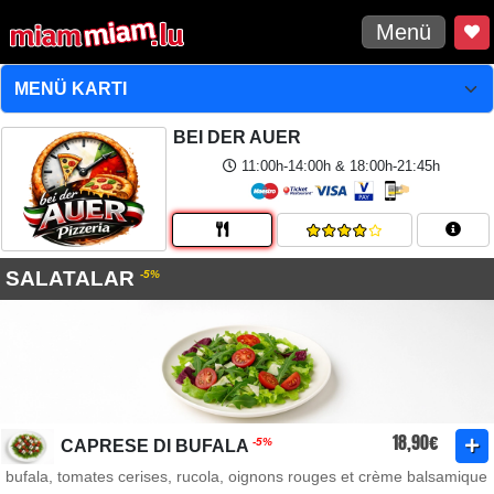
Menü
BEI DER AUER
11:00h-14:00h & 18:00h-21:45h
SALATALAR
-5%
18,90€
-5%
CAPRESE DI BUFALA
bufala, tomates cerises, rucola, oignons rouges et crème balsamique