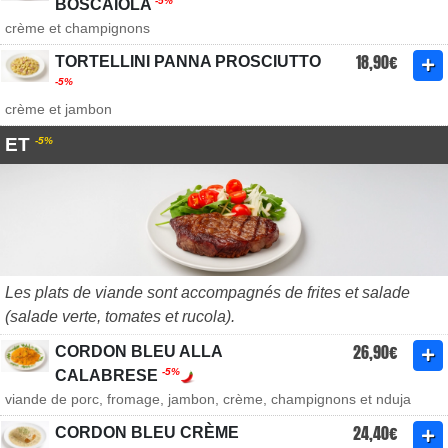
-5%
BOSCAÏOLA
crème et champignons
18,90€
TORTELLINI PANNA PROSCIUTTO
-5%
crème et jambon
ET
-5%
Les plats de viande sont accompagnés de frites et salade
(salade verte, tomates et rucola).
26,90€
CORDON BLEU ALLA
-5%
CALABRESE
viande de porc, fromage, jambon, crème, champignons et nduja
24,40€
CORDON BLEU CRÈME