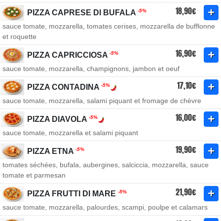
18,90€
-5%
PIZZA CAPRESE DI BUFALA
sauce tomate, mozzarella, tomates cerises, mozzarella de bufflonne
et roquette
16,90€
-5%
PIZZA CAPRICCIOSA
sauce tomate, mozzarella, champignons, jambon et oeuf
17,10€
-5%
PIZZA CONTADINA
sauce tomate, mozzarella, salami piquant et fromage de chèvre
16,00€
-5%
PIZZA DIAVOLA
sauce tomate, mozzarella et salami piquant
19,90€
-5%
PIZZA ETNA
tomates séchées, bufala, aubergines, salciccia, mozzarella, sauce
tomate et parmesan
21,90€
-5%
PIZZA FRUTTI DI MARE
sauce tomate, mozzarella, palourdes, scampi, poulpe et calamars