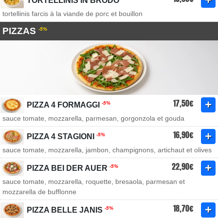
TORTELLINIS IN BRODO
tortellinis farcis à la viande de porc et bouillon
PIZZAS
-5%
17,50€
-5%
PIZZA 4 FORMAGGI
sauce tomate, mozzarella, parmesan, gorgonzola et gouda
16,90€
-5%
PIZZA 4 STAGIONI
sauce tomate, mozzarella, jambon, champignons, artichaut et olives
22,90€
-5%
PIZZA BEI DER AUER
sauce tomate, mozzarella, roquette, bresaola, parmesan et
mozzarella de bufflonne
18,70€
-5%
PIZZA BELLE JANIS