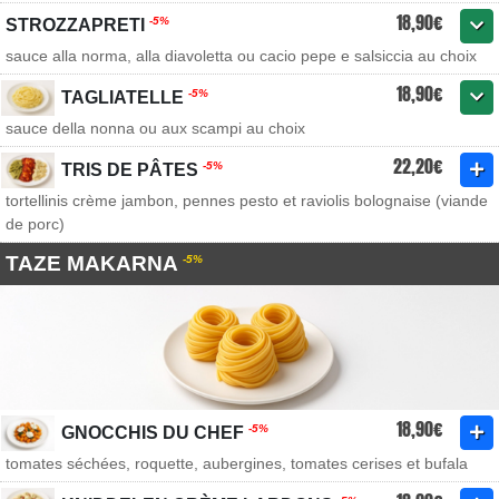
18,90€
-5%
STROZZAPRETI
sauce alla norma, alla diavoletta ou cacio pepe e salsiccia au choix
18,90€
-5%
TAGLIATELLE
sauce della nonna ou aux scampi au choix
22,20€
-5%
TRIS DE PÂTES
tortellinis crème jambon, pennes pesto et raviolis bolognaise (viande
de porc)
TAZE MAKARNA
-5%
18,90€
-5%
GNOCCHIS DU CHEF
tomates séchées, roquette, aubergines, tomates cerises et bufala