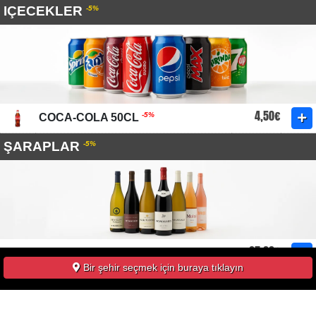
IÇECEKLER
-5%
4,50€
-5%
COCA-COLA 50CL
ŞARAPLAR
-5%
27,00€
-5%
MOI PRIMITIVO BIANCHI 75CL
Bir şehir seçmek için buraya tıklayın
vin blanc - puglia, italie
27,00€
-5%
MOI PRIMITIVO ROSE 75CL