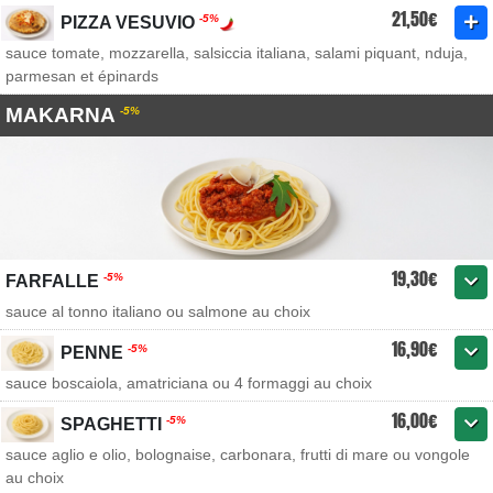
21,50€
-5%
PIZZA VESUVIO
sauce tomate, mozzarella, salsiccia italiana, salami piquant, nduja,
parmesan et épinards
MAKARNA
-5%
19,30€
-5%
FARFALLE
sauce al tonno italiano ou salmone au choix
16,90€
-5%
PENNE
sauce boscaiola, amatriciana ou 4 formaggi au choix
16,00€
-5%
SPAGHETTI
sauce aglio e olio, bolognaise, carbonara, frutti di mare ou vongole
au choix