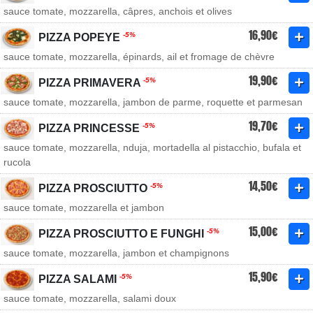
sauce tomate, mozzarella, câpres, anchois et olives
16,90€
-5%
PIZZA POPEYE
sauce tomate, mozzarella, épinards, ail et fromage de chèvre
19,90€
-5%
PIZZA PRIMAVERA
sauce tomate, mozzarella, jambon de parme, roquette et parmesan
19,70€
-5%
PIZZA PRINCESSE
sauce tomate, mozzarella, nduja, mortadella al pistacchio, bufala et
rucola
14,50€
-5%
PIZZA PROSCIUTTO
sauce tomate, mozzarella et jambon
15,00€
-5%
PIZZA PROSCIUTTO E FUNGHI
sauce tomate, mozzarella, jambon et champignons
15,90€
-5%
PIZZA SALAMI
sauce tomate, mozzarella, salami doux