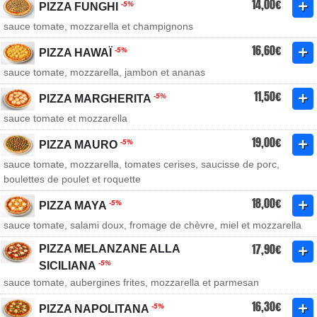
14,00€
-5%
PIZZA FUNGHI
sauce tomate, mozzarella et champignons
16,60€
-5%
PIZZA HAWAÏ
sauce tomate, mozzarella, jambon et ananas
11,50€
-5%
PIZZA MARGHERITA
sauce tomate et mozzarella
19,00€
-5%
PIZZA MAURO
sauce tomate, mozzarella, tomates cerises, saucisse de porc,
boulettes de poulet et roquette
18,00€
-5%
PIZZA MAYA
sauce tomate, salami doux, fromage de chèvre, miel et mozzarella
17,90€
PIZZA MELANZANE ALLA
-5%
SICILIANA
sauce tomate, aubergines frites, mozzarella et parmesan
16,30€
-5%
PIZZA NAPOLITANA