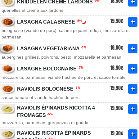
18,90€
-5%
KNIDDELEN CRÈME LARDONS
quenelles et crème aux lardons
19,90€
-5%
LASAGNA CALABRESE
bolognaise (viande de porc), salami piquant, nduja, mozzarella et
parmesan
18,90€
-5%
LASAGNA VEGETARIANA
​aubergines grillées, poivrons, pesto, mozzarella et parmesan
18,90€
-5%
LASAGNE BOLOGNAISE
mozzarella, parmesan, viande hachée de porc et sauce tomate
19,90€
-5%
RAVIOLIS BOLOGNESE
sauce tomate et viande hachée de porc
19,90€
RAVIOLIS ÉPINARDS RICOTTA 4
-5%
FROMAGES
mozzarella, parmesan, gorgonzola et gouda
19,30€
RAVIOLIS RICOTTA ÉPINARDS