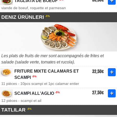
TAGLIATA DE BOEUF
viande de boeuf, roquette et parmesan
DENIZ ÜRÜNLERI
-5%
Les plats de fruits de mer sont accompagnés de frites et
salade (salade verte, tomates et rucola).
32,50€
FRITURE MIXTE CALAMARS ET
-5%
SCAMPI
11 pièces - 10pcs scampi et 1pc calamar entier
27,50€
-5%
SCAMPI ALL'AGLIO
12 pièces - scampi et ail
TATLILAR
-5%