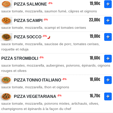
19,90€
-5%
PIZZA SALMONE
sauce tomate, mozzarella, saumon fumé, câpres et oignons
23,00€
-5%
PIZZA SCAMPI
sauce tomate, mozzarella, scampi et tomates cerises
19,00€
-5%
PIZZA SOCCO
sauce tomate, mozzarella, saucisse de porc, tomates cerises,
roquette et nduja
18,60€
-5%
PIZZA STROMBOLI
sauce tomates, mozzarella, aubergines, poivrons, épinards, oignons
rouges et olives
18,60€
-5%
PIZZA TONNO ITALIANO
sauce tomate, mozzarella, thon et oignons
16,70€
-5%
PIZZA VEGETARIANA
sauce tomate, mozzarella, poivrons mixtes, artichauts, olives,
champignons et épinards à la façon du chef