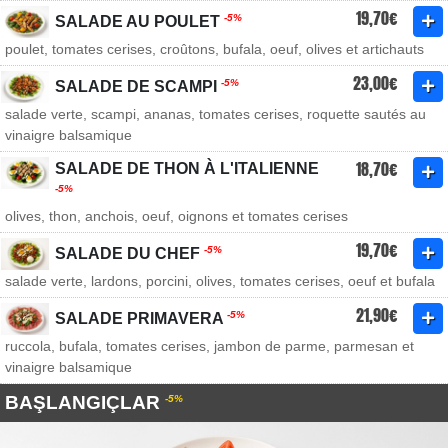
19,70€
-5%
SALADE AU POULET
poulet, tomates cerises, croûtons, bufala, oeuf, olives et artichauts
23,00€
-5%
SALADE DE SCAMPI
salade verte, scampi, ananas, tomates cerises, roquette sautés au
vinaigre balsamique
18,70€
SALADE DE THON À L'ITALIENNE
-5%
olives, thon, anchois, oeuf, oignons et tomates cerises
19,70€
-5%
SALADE DU CHEF
salade verte, lardons, porcini, olives, tomates cerises, oeuf et bufala
21,90€
-5%
SALADE PRIMAVERA
ruccola, bufala, tomates cerises, jambon de parme, parmesan et
vinaigre balsamique
BAŞLANGIÇLAR
-5%