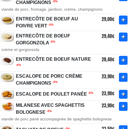
-5%
CHAMPIGNONS
viande de porc, fromage, jambon, crème, champignons
29,00€
ENTRECÔTE DE BOEUF AU
-5%
POIVRE VERT
29,40€
ENTRECÔTE DE BOEUF
-5%
GORGONZOLA
crème et gorgonzola
28,40€
ENTRECÔTE DE BOEUF NATURE
-5%
23,90€
ESCALOPE DE PORC CRÈME
-5%
CHAMPIGNONS
23,90€
-5%
ESCALOPE DE POULET PANÉE
23,90€
MILANESE AVEC SPAGHETTIS
-5%
BOLOGNESE
viande de porc pané accompagnée de spaghettis bolognese
33,50€
-5%