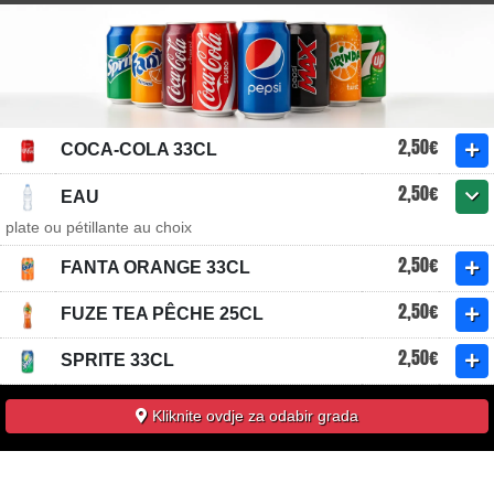
2,50€
COCA-COLA 33CL
2,50€
EAU
plate ou pétillante au choix
2,50€
FANTA ORANGE 33CL
2,50€
FUZE TEA PÊCHE 25CL
2,50€
SPRITE 33CL
Kliknite ovdje za odabir grada