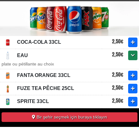
2,50€
COCA-COLA 33CL
2,50€
EAU
plate ou pétillante au choix
2,50€
FANTA ORANGE 33CL
2,50€
FUZE TEA PÊCHE 25CL
2,50€
SPRITE 33CL
Bir şehir seçmek için buraya tıklayın