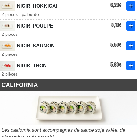
6,20€
NIGIRI HOKKIGAI
2 pièces - palourde
5,10€
NIGIRI POULPE
2 pièces
5,50€
NIGIRI SAUMON
2 pièces
5,80€
NIGIRI THON
2 pièces
CALIFORNIA
Les california sont accompagnés de sauce soja salée, de