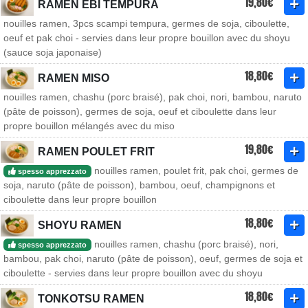
19,80€
RAMEN EBI TEMPURA
nouilles ramen, 3pcs scampi tempura, germes de soja, ciboulette,
oeuf et pak choi - servies dans leur propre bouillon avec du shoyu
(sauce soja japonaise)
18,80€
RAMEN MISO
nouilles ramen, chashu (porc braisé), pak choi, nori, bambou, naruto
(pâte de poisson), germes de soja, oeuf et ciboulette dans leur
propre bouillon mélangés avec du miso
19,80€
RAMEN POULET FRIT
nouilles ramen, poulet frit, pak choi, germes de
spesso apprezzato
soja, naruto (pâte de poisson), bambou, oeuf, champignons et
ciboulette dans leur propre bouillon
18,80€
SHOYU RAMEN
nouilles ramen, chashu (porc braisé), nori,
spesso apprezzato
bambou, pak choi, naruto (pâte de poisson), oeuf, germes de soja et
ciboulette - servies dans leur propre bouillon avec du shoyu
18,80€
TONKOTSU RAMEN