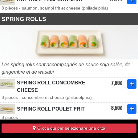
8 pièces - saumon, scampi frit et cheese (philadelphia)
SPRING ROLLS
Les spring rolls sont accompagnés de sauce soja salée, de
gingembre et de wasabi
7,80€
SPRING ROLL CONCOMBRE
CHEESE
8 pièces - concombre et cheese (philadelphia)
8,50€
SPRING ROLL POULET FRIT
8 pièces
7,80€
SPRING ROLL RADIS JAUNE
Clicca qui per selezionare una città
CHEESE