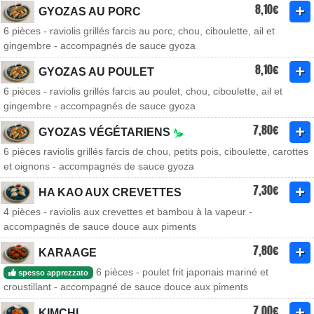
8,10€
GYOZAS AU PORC
6 pièces - raviolis grillés farcis au porc, chou, ciboulette, ail et
gingembre - accompagnés de sauce gyoza
8,10€
GYOZAS AU POULET
6 pièces - raviolis grillés farcis au poulet, chou, ciboulette, ail et
gingembre - accompagnés de sauce gyoza
7,80€
GYOZAS VÉGÉTARIENS
6 pièces raviolis grillés farcis de chou, petits pois, ciboulette, carottes
et oignons - accompagnés de sauce gyoza
7,30€
HA KAO AUX CREVETTES
4 pièces - raviolis aux crevettes et bambou à la vapeur -
accompagnés de sauce douce aux piments
7,80€
KARAAGE
6 pièces - poulet frit japonais mariné et
spesso apprezzato
croustillant - accompagné de sauce douce aux piments
7,00€
KIMCHI