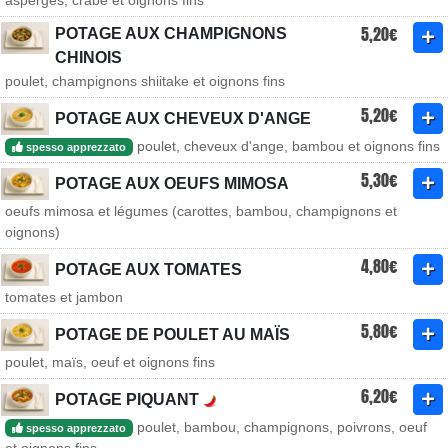
asperges, crabe et oignons fins
5,20€
POTAGE AUX CHAMPIGNONS
CHINOIS
poulet, champignons shiitake et oignons fins
5,20€
POTAGE AUX CHEVEUX D'ANGE
poulet, cheveux d'ange, bambou et oignons fins
spesso apprezzato
5,30€
POTAGE AUX OEUFS MIMOSA
oeufs mimosa et légumes (carottes, bambou, champignons et
oignons)
4,80€
POTAGE AUX TOMATES
tomates et jambon
5,80€
POTAGE DE POULET AU MAÏS
poulet, maïs, oeuf et oignons fins
6,20€
POTAGE PIQUANT
poulet, bambou, champignons, poivrons, oeuf
spesso apprezzato