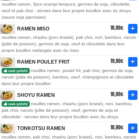
nouilles ramen, 3pcs scampi tempura, germes de soja, ciboulette,
oeuf et pak choi - servies dans leur propre bouillon avec du shoyu
(sauce soja japonaise)
18,80€
RAMEN MISO
nouilles ramen, chashu (porc braisé), pak choi, nori, bambou, naruto
(pâte de poisson), germes de soja, oeuf et ciboulette dans leur
propre bouillon mélangés avec du miso
19,80€
RAMEN POULET FRIT
nouilles ramen, poulet frit, pak choi, germes de soja,
vaak geliefd
naruto (pâte de poisson), bambou, oeuf, champignons et ciboulette
dans leur propre bouillon
18,80€
SHOYU RAMEN
nouilles ramen, chashu (porc braisé), nori, bambou,
vaak geliefd
pak choi, naruto (pâte de poisson), oeuf, germes de soja et
ciboulette - servies dans leur propre bouillon avec du shoyu
18,80€
TONKOTSU RAMEN
nouilles ramen, pak choi, chashu (porc braisé), nori, bambou, naruto