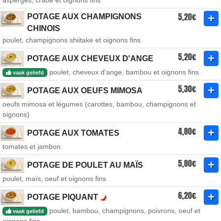
asperges, crabe et oignons fins
5,20€
POTAGE AUX CHAMPIGNONS
CHINOIS
poulet, champignons shiitake et oignons fins
5,20€
POTAGE AUX CHEVEUX D'ANGE
poulet, cheveux d'ange, bambou et oignons fins
vaak geliefd
5,30€
POTAGE AUX OEUFS MIMOSA
oeufs mimosa et légumes (carottes, bambou, champignons et
oignons)
4,80€
POTAGE AUX TOMATES
tomates et jambon
5,80€
POTAGE DE POULET AU MAÏS
poulet, maïs, oeuf et oignons fins
6,20€
POTAGE PIQUANT
poulet, bambou, champignons, poivrons, oeuf et
vaak geliefd