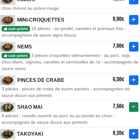
chou chinois au poivre rouge
8,80€
MINI-CROQUETTES
10 pièces - au poulet, carottes et poireaux frits -
vaak geliefd
accompagnées de sauce aigre-douce
7,80€
NEMS
3 pièces croquettes vietnamiennes - au porc, soja,
vaak geliefd
chou blanc, oignons, carottes et vermicelles de riz - accompagnés de
sauce nems
6,50€
PINCES DE CRABE
3 pièces - pinces de crabe de surimi panées - accompagnées de
sauce douce aux piments
7,50€
SHAO MAI
4 pièces - raviolis ouverts au porc ou au poulet au choix -
accompagnés de sauce douce aux piments
8,20€
TAKOYAKI