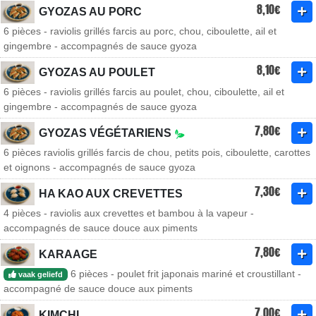
8,10€
GYOZAS AU PORC
6 pièces - raviolis grillés farcis au porc, chou, ciboulette, ail et
gingembre - accompagnés de sauce gyoza
8,10€
GYOZAS AU POULET
6 pièces - raviolis grillés farcis au poulet, chou, ciboulette, ail et
gingembre - accompagnés de sauce gyoza
7,80€
GYOZAS VÉGÉTARIENS
6 pièces raviolis grillés farcis de chou, petits pois, ciboulette, carottes
et oignons - accompagnés de sauce gyoza
7,30€
HA KAO AUX CREVETTES
4 pièces - raviolis aux crevettes et bambou à la vapeur -
accompagnés de sauce douce aux piments
7,80€
KARAAGE
6 pièces - poulet frit japonais mariné et croustillant -
vaak geliefd
accompagné de sauce douce aux piments
7,00€
KIMCHI