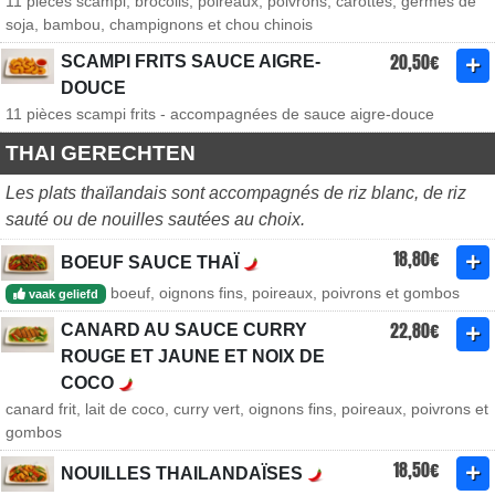
11 pièces scampi, brocolis, poireaux, poivrons, carottes, germes de
soja, bambou, champignons et chou chinois
20,50€
SCAMPI FRITS SAUCE AIGRE-
DOUCE
11 pièces scampi frits - accompagnées de sauce aigre-douce
THAI GERECHTEN
Les plats thaïlandais sont accompagnés de riz blanc, de riz
sauté ou de nouilles sautées au choix.
18,80€
BOEUF SAUCE THAÏ
boeuf, oignons fins, poireaux, poivrons et gombos
vaak geliefd
22,80€
CANARD AU SAUCE CURRY
ROUGE ET JAUNE ET NOIX DE
COCO
canard frit, lait de coco, curry vert, oignons fins, poireaux, poivrons et
gombos
18,50€
NOUILLES THAILANDAÏSES