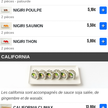
2 pièces - palourde
5,10€
NIGIRI POULPE
2 pièces
5,50€
NIGIRI SAUMON
2 pièces
5,80€
NIGIRI THON
2 pièces
CALIFORNIA
Les california sont accompagnés de sauce soja salée, de
gingembre et de wasabi.
13,80€
CALIFORNIA CLIMAX