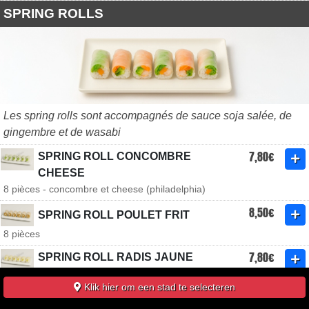
SPRING ROLLS
Les spring rolls sont accompagnés de sauce soja salée, de
gingembre et de wasabi
7,80€
SPRING ROLL CONCOMBRE
CHEESE
8 pièces - concombre et cheese (philadelphia)
8,50€
SPRING ROLL POULET FRIT
8 pièces
7,80€
SPRING ROLL RADIS JAUNE
CHEESE
Klik hier om een stad te selecteren
8 pièces - radis jaune et cheese (philadelphia)