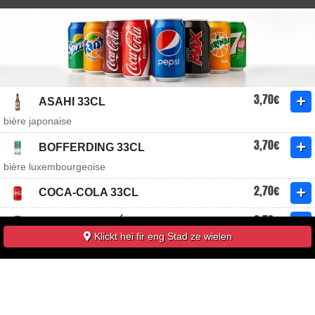
3,70€
ASAHI 33CL
bière japonaise
3,70€
BOFFERDING 33CL
bière luxembourgeoise
2,70€
COCA-COLA 33CL
2,70€
COCA-COLA ZÉRO 33CL
Klickt hei fir eng Stad ze wielen
2,70€
FANTA ORANGE 33CL
2,70€
ICE TEA PÊCHE 33CL
3,70€
TSINGTAO 33CL