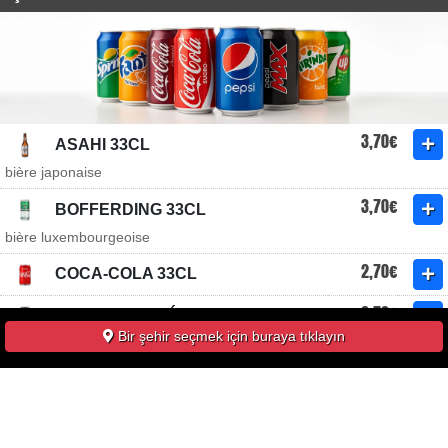
3,70€
ASAHI 33CL
bière japonaise
3,70€
BOFFERDING 33CL
bière luxembourgeoise
2,70€
COCA-COLA 33CL
2,70€
COCA-COLA ZÉRO 33CL
Bir şehir seçmek için buraya tıklayın
2,70€
FANTA ORANGE 33CL
2,70€
ICE TEA PÊCHE 33CL
3,70€
TSINGTAO 33CL