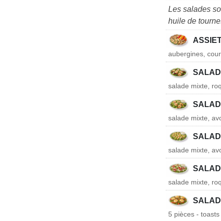
Les salades so
huile de tourne
ASSIE
aubergines, cour
SALAD
salade mixte, ro
SALAD
salade mixte, av
SALAD
salade mixte, av
SALADE
salade mixte, r
SALAD
5 pièces - toast