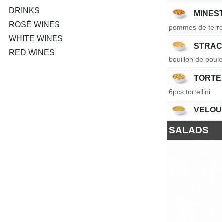
DRINKS
MINEST
ROSÉ WINES
pommes de terre, 
WHITE WINES
STRAC
RED WINES
bouillon de poul
TORTEL
6pcs tortellini
VELOU
SALADS