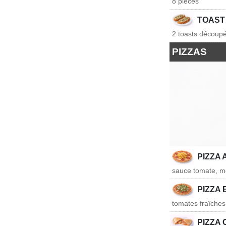
8 pièces
TOAST
2 toasts découp
PIZZAS
PIZZA
sauce tomate, moz
PIZZA
tomates fraîches
PIZZA