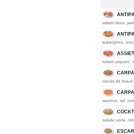
ANTIP
salami doux, ja
ANTIP
aubergines, arti
ASSIE
salami piquant, 
CARPA
viande de boeuf, 
CARPA
saumon, sel, poiv
COCKT
salade verte, cre
ESCA