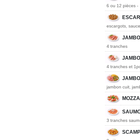
6 ou 12 pièces - h
ESCAR
escargots, sauce 
JAMBO
4 tranches
JAMBO
4 tranches et 1p
JAMBO
jambon cuit, jam
MOZZA
SAUMO
3 tranches saumo
SCAMPI