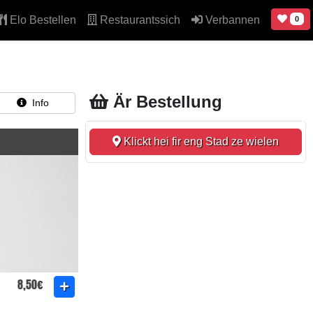
Elo Bestellen
Restaurantssich
Verbannen
0
Är Bestellung
Info
Klickt hei fir eng Stad ze wielen
8,50€