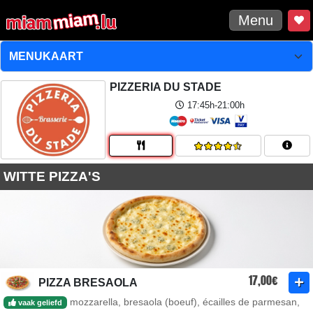
Menu
PIZZERIA DU STADE
17:45h-21:00h
WITTE PIZZA'S
17,00€
PIZZA BRESAOLA
mozzarella, bresaola (boeuf), écailles de parmesan,
vaak geliefd