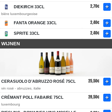
2,70€
DIEKIRCH 33CL
bière luxembourgeoise
2,40€
FANTA ORANGE 33CL
2,40€
SPRITE 33CL
WIJNEN
25,50€
CERASUOLO D’ABRUZZO ROSÉ 75CL
vin rosé - abruzzes, italie
28,50€
CRÉMANT POLL FABAIRE 75CL
luxembourg