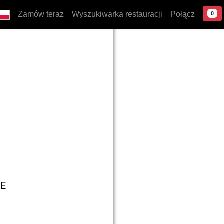
Zamów teraz
Wyszukiwarka restauracji
Połącz
0
IE