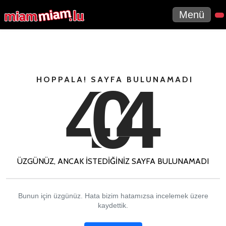
Menü
4
0
4
HOPPALA! SAYFA BULUNAMADI
ÜZGÜNÜZ, ANCAK ISTEDIĞINIZ SAYFA BULUNAMADI
Bunun için üzgünüz. Hata bizim hatamızsa incelemek üzere
kaydettik.