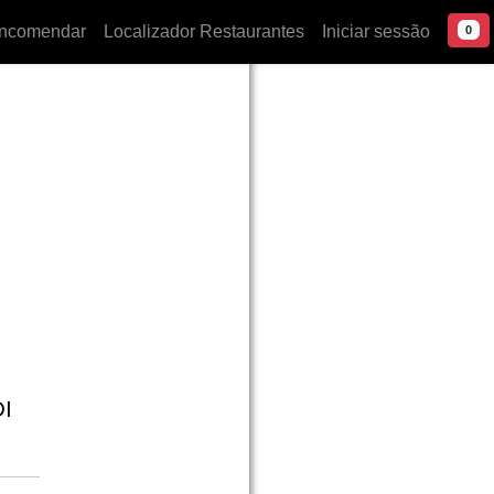
ncomendar
Localizador Restaurantes
Iniciar sessão
0
I