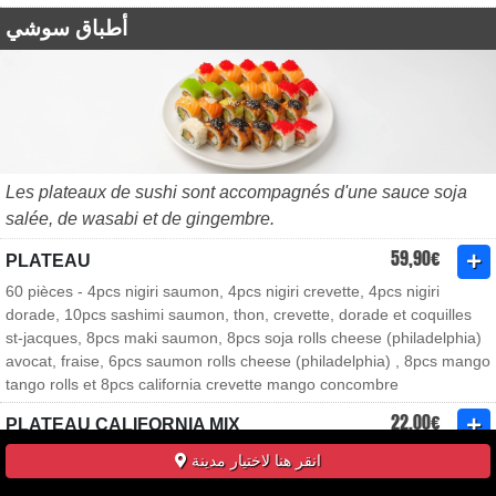
أطباق سوشي
Les plateaux de sushi sont accompagnés d'une sauce soja
salée, de wasabi et de gingembre.
59,90€
PLATEAU
60 pièces - 4pcs nigiri saumon, 4pcs nigiri crevette, 4pcs nigiri
dorade, 10pcs sashimi saumon, thon, crevette, dorade et coquilles
st-jacques, 8pcs maki saumon, 8pcs soja rolls cheese (philadelphia)
avocat, fraise, 6pcs saumon rolls cheese (philadelphia) , 8pcs mango
tango rolls et 8pcs california crevette mango concombre
22,00€
PLATEAU CALIFORNIA MIX
32 pièces - 8pcs thon avocat, 8pcs thon cuit pomme, 8pcs poulet
انقر هنا لاختيار مدينة
mangue masago et 8pcs saumon concombre cheese (philadelphia)