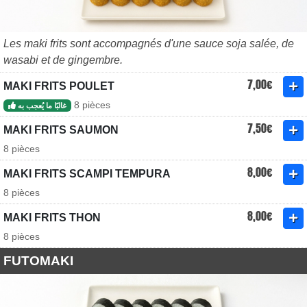
Les maki frits sont accompagnés d'une sauce soja salée, de
wasabi et de gingembre.
7,00€
MAKI FRITS POULET
8 pièces
غالبًا ما يُعجب به
7,50€
MAKI FRITS SAUMON
8 pièces
8,00€
MAKI FRITS SCAMPI TEMPURA
8 pièces
8,00€
MAKI FRITS THON
8 pièces
FUTOMAKI