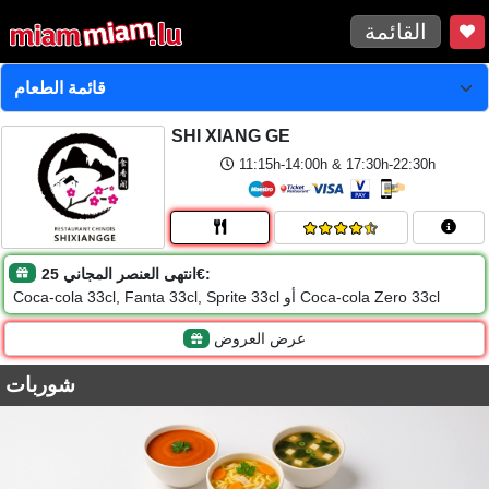
القائمة
SHI XIANG GE
11:15h-14:00h & 17:30h-22:30h
انتهى العنصر المجاني 25€:
Coca-cola 33cl, Fanta 33cl, Sprite 33cl أو Coca-cola Zero 33cl
عرض العروض
شوربات