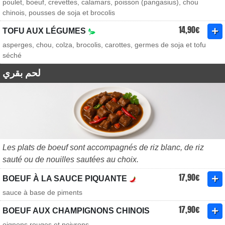
poulet, boeuf, crevettes, calamars, poisson (pangasius), chou
chinois, pousses de soja et brocolis
14,90€
TOFU AUX LÉGUMES
asperges, chou, colza, brocolis, carottes, germes de soja et tofu
séché
لحم بقري
Les plats de boeuf sont accompagnés de riz blanc, de riz
sauté ou de nouilles sautées au choix.
17,90€
BOEUF À LA SAUCE PIQUANTE
sauce à base de piments
17,90€
BOEUF AUX CHAMPIGNONS CHINOIS
oignons rouges et poivrons