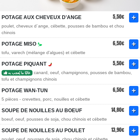
5,50€
POTAGE AUX CHEVEUX D'ANGE
poulet, cheveux d´ange, cébette, pousses de bambou et chou
chinois
6,50€
POTAGE MISO
tofu, varech (mélange d'algues) et cébette
5,50€
POTAGE PIQUANT
canard, oeuf, champignons, pousses de bambou,
غالبًا ما يُعجب به
tofu et champignons chinois
6,50€
POTAGE WAN-TUN
5 pièces - crevettes, porc, nouilles et cébette
14,80€
SOUPE DE NOUILLES AU BOEUF
boeuf, oeuf, pousses de soja, chou chinois et cébette
13,90€
SOUPE DE NOUILLES AU POULET
poulet, oeuf, pousses de soja, chou chinois et cébette