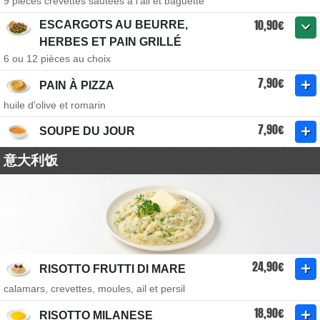
9 pièces crevettes sautées à l'ail et baguette
10,90€
ESCARGOTS AU BEURRE,
HERBES ET PAIN GRILLÉ
6 ou 12 pièces au choix
7,90€
PAIN À PIZZA
huile d’olive et romarin
7,90€
SOUPE DU JOUR
意大利饭
24,90€
RISOTTO FRUTTI DI MARE
calamars, crevettes, moules, ail et persil
18,90€
RISOTTO MILANESE