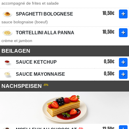
accompagné de frites et salade
10,50€
SPAGHETTI BOLOGNESE
sauce bolognaise (boeuf)
10,50€
TORTELLINI ALLA PANNA
crème et jambon
BEILAGEN
0,50€
SAUCE KETCHUP
0,50€
SAUCE MAYONNAISE
NACHSPEISEN
-5%
12,50€
-5%