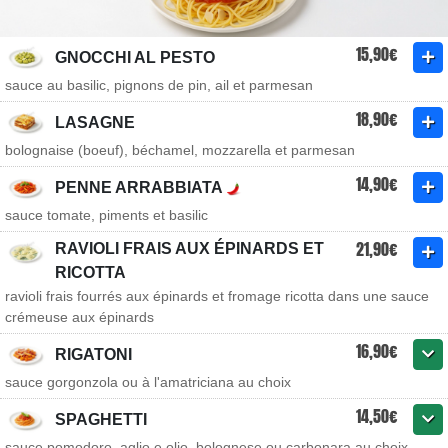
15,90€
GNOCCHI AL PESTO
sauce au basilic, pignons de pin, ail et parmesan
18,90€
LASAGNE
bolognaise (boeuf), béchamel, mozzarella et parmesan
14,90€
PENNE ARRABBIATA
sauce tomate, piments et basilic
21,90€
RAVIOLI FRAIS AUX ÉPINARDS ET
RICOTTA
ravioli frais fourrés aux épinards et fromage ricotta dans une sauce
crémeuse aux épinards
16,90€
RIGATONI
sauce gorgonzola ou à l'amatriciana au choix
14,50€
SPAGHETTI
sauce pomodoro, aglio e olio, bolognese ou carbonara au choix