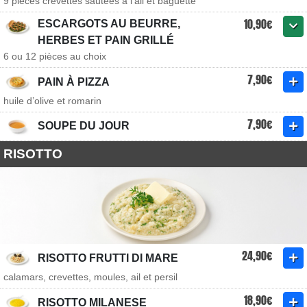
9 pièces crevettes sautées à l'ail et baguette
10,90€
ESCARGOTS AU BEURRE,
HERBES ET PAIN GRILLÉ
6 ou 12 pièces au choix
7,90€
PAIN À PIZZA
huile d’olive et romarin
7,90€
SOUPE DU JOUR
RISOTTO
24,90€
RISOTTO FRUTTI DI MARE
calamars, crevettes, moules, ail et persil
18,90€
RISOTTO MILANESE