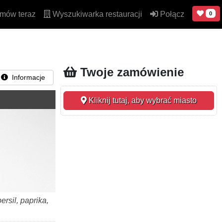
mów teraz
Wyszukiwarka restauracji
Połącz
0
Twoje zamówienie
Informacje
Kliknij tutaj, aby wybrać miasto
rsil, paprika,