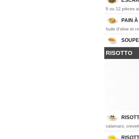
ESCAR
6 ou 12 pièces a
PAIN À
huile d’olive et 
SOUPE
RISOTTO
RISOTT
calamars, crevett
RISOT