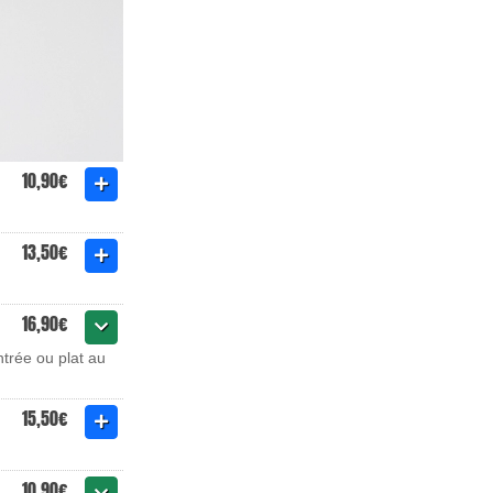
10,90€
13,50€
16,90€
ntrée ou plat au
15,50€
10,90€