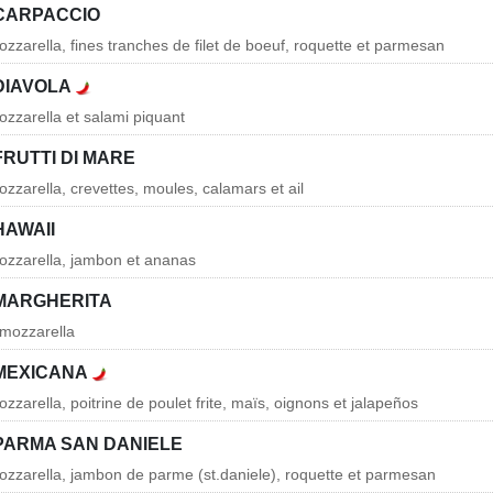
 CARPACCIO
zzarella, fines tranches de filet de boeuf, roquette et parmesan
 DIAVOLA
zzarella et salami piquant
FRUTTI DI MARE
zzarella, crevettes, moules, calamars et ail
HAWAII
ozzarella, jambon et ananas
 MARGHERITA
 mozzarella
 MEXICANA
zarella, poitrine de poulet frite, maïs, oignons et jalapeños
 PARMA SAN DANIELE
zzarella, jambon de parme (st.daniele), roquette et parmesan