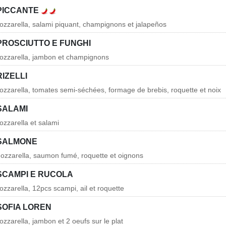
 PICCANTE
zzarella, salami piquant, champignons et jalapeños
PROSCIUTTO E FUNGHI
ozzarella, jambon et champignons
RIZELLI
zzarella, tomates semi-séchées, formage de brebis, roquette et noix
SALAMI
zzarella et salami
 SALMONE
ozzarella, saumon fumé, roquette et oignons
 SCAMPI E RUCOLA
zzarella, 12pcs scampi, ail et roquette
SOFIA LOREN
zzarella, jambon et 2 oeufs sur le plat