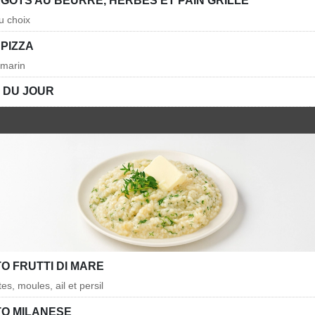
GOTS AU BEURRE, HERBES ET PAIN GRILLÉ
u choix
 PIZZA
romarin
 DU JOUR
O FRUTTI DI MARE
es, moules, ail et persil
TO MILANESE