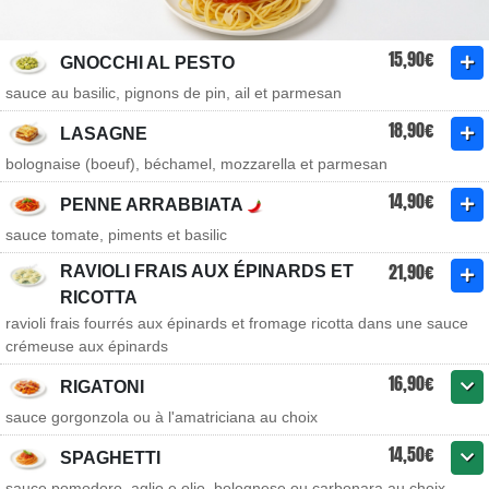
15,90€
GNOCCHI AL PESTO
sauce au basilic, pignons de pin, ail et parmesan
18,90€
LASAGNE
bolognaise (boeuf), béchamel, mozzarella et parmesan
14,90€
PENNE ARRABBIATA
sauce tomate, piments et basilic
21,90€
RAVIOLI FRAIS AUX ÉPINARDS ET
RICOTTA
ravioli frais fourrés aux épinards et fromage ricotta dans une sauce
crémeuse aux épinards
16,90€
RIGATONI
sauce gorgonzola ou à l'amatriciana au choix
14,50€
SPAGHETTI
sauce pomodoro, aglio e olio, bolognese ou carbonara au choix