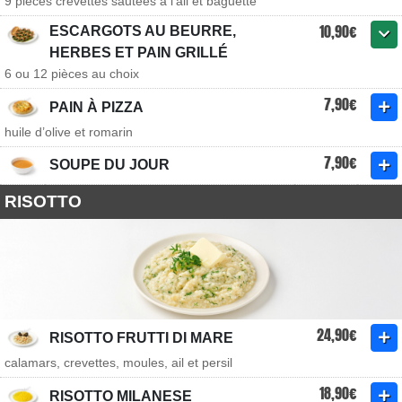
9 pièces crevettes sautées à l'ail et baguette
10,90€
ESCARGOTS AU BEURRE,
HERBES ET PAIN GRILLÉ
6 ou 12 pièces au choix
7,90€
PAIN À PIZZA
huile d’olive et romarin
7,90€
SOUPE DU JOUR
RISOTTO
24,90€
RISOTTO FRUTTI DI MARE
calamars, crevettes, moules, ail et persil
18,90€
RISOTTO MILANESE