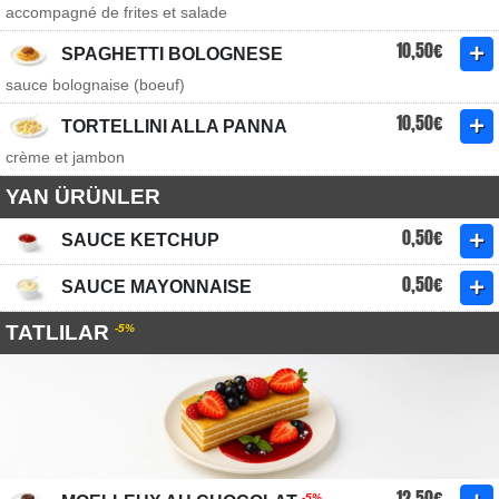
accompagné de frites et salade
10,50€
SPAGHETTI BOLOGNESE
sauce bolognaise (boeuf)
10,50€
TORTELLINI ALLA PANNA
crème et jambon
YAN ÜRÜNLER
0,50€
SAUCE KETCHUP
0,50€
SAUCE MAYONNAISE
TATLILAR
-5%
12,50€
-5%