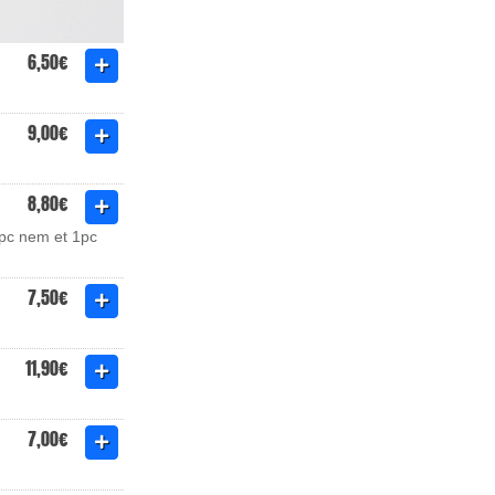
6,50€
9,00€
8,80€
1pc nem et 1pc
7,50€
11,90€
7,00€