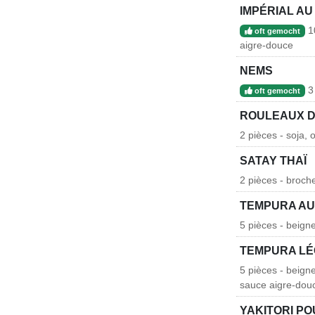
IMPÉRIAL AU
10
oft gemocht
aigre-douce
NEMS
3 
oft gemocht
ROULEAUX D
2 pièces - soja
SATAY THAÏ
2 pièces - broc
TEMPURA AU
5 pièces - beign
TEMPURA L
5 pièces - beign
sauce aigre-dou
YAKITORI P