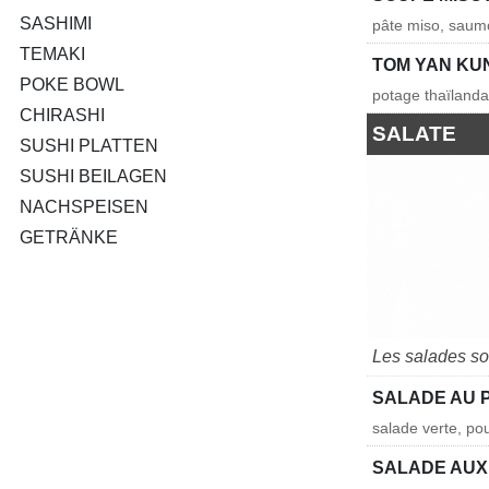
SASHIMI
pâte miso, saum
TEMAKI
TOM YAN KU
POKE BOWL
potage thaïlandai
CHIRASHI
SALATE
SUSHI PLATTEN
SUSHI BEILAGEN
NACHSPEISEN
GETRÄNKE
Les salades so
SALADE AU 
salade verte, po
SALADE AUX