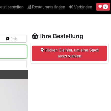
etzt bestellen
Restaurants finden
Verbinden
0
Ihre Bestellung
Info
Klicken Sie hier, um eine Stadt
auszuwählen