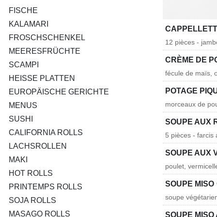
FISCHE
KALAMARI
CAPPELLETT
FROSCHSCHENKEL
12 pièces - jambo
MEERESFRÜCHTE
CRÈME DE P
SCAMPI
fécule de maïs, o
HEISSE PLATTEN
POTAGE PIQ
EUROPÄISCHE GERICHTE
morceaux de poul
MENUS
SUSHI
SOUPE AUX R
CALIFORNIA ROLLS
5 pièces - farcis
LACHSROLLEN
SOUPE AUX 
MAKI
poulet, vermicell
HOT ROLLS
SOUPE MISO
PRINTEMPS ROLLS
soupe végétarie
SOJA ROLLS
MASAGO ROLLS
SOUPE MISO 