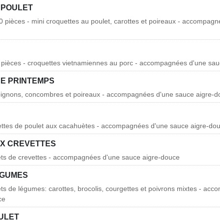
 POULET
 pièces - mini croquettes au poulet, carottes et poireaux - accompag
pièces - croquettes vietnamiennes au porc - accompagnées d'une sa
E PRINTEMPS
, oignons, concombres et poireaux - accompagnées d'une sauce aigre-
hettes de poulet aux cacahuètes - accompagnées d'une sauce aigre-do
X CREVETTES
ets de crevettes - accompagnées d'une sauce aigre-douce
ÉGUMES
ets de légumes: carottes, brocolis, courgettes et poivrons mixtes - ac
ce
OULET