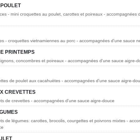
 POULET
ces - mini croquettes au poulet, carottes et poireaux - accompagnées 
es - croquettes vietnamiennes au porc - accompagnées d'une sauce 
E PRINTEMPS
, oignons, concombres et poireaux - accompagnées d'une sauce aigre-
hettes de poulet aux cacahuètes - accompagnées d'une sauce aigre-do
X CREVETTES
ets de crevettes - accompagnées d'une sauce aigre-douce
ÉGUMES
ets de légumes: carottes, brocolis, courgettes et poivrons mixtes - ac
ce
OULET