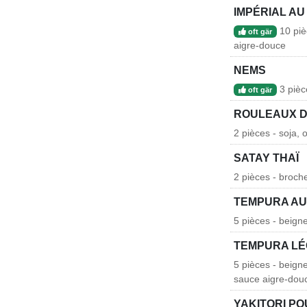
IMPÉRIAL AU
10 piè
oft gär
aigre-douce
NEMS
3 pièc
oft gär
ROULEAUX D
2 pièces - soja
SATAY THAÏ
2 pièces - broc
TEMPURA AU
5 pièces - beign
TEMPURA L
5 pièces - beign
sauce aigre-dou
YAKITORI P