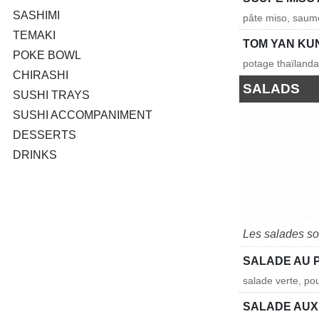
SASHIMI
pâte miso, saum
TEMAKI
TOM YAN KU
POKE BOWL
potage thaïlandai
CHIRASHI
SALADS
SUSHI TRAYS
SUSHI ACCOMPANIMENT
DESSERTS
DRINKS
Les salades so
SALADE AU 
salade verte, po
SALADE AUX