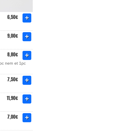
6,50€
9,00€
8,80€
1pc nem et 1pc
7,50€
11,90€
7,00€