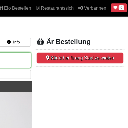
Elo Bestellen
Restaurantssich
Verbannen
0
Är Bestellung
Info
Klickt hei fir eng Stad ze wielen