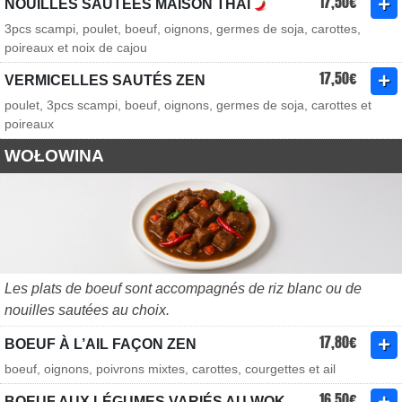
17,50€
NOUILLES SAUTÉES MAISON THAÏ
3pcs scampi, poulet, boeuf, oignons, germes de soja, carottes,
poireaux et noix de cajou
17,50€
VERMICELLES SAUTÉS ZEN
poulet, 3pcs scampi, boeuf, oignons, germes de soja, carottes et
poireaux
WOŁOWINA
Les plats de boeuf sont accompagnés de riz blanc ou de
nouilles sautées au choix.
17,80€
BOEUF À L’AIL FAÇON ZEN
boeuf, oignons, poivrons mixtes, carottes, courgettes et ail
16,50€
BOEUF AUX LÉGUMES VARIÉS AU WOK