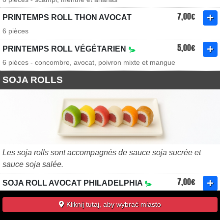
7,00€
PRINTEMPS ROLL THON AVOCAT
6 pièces
5,00€
PRINTEMPS ROLL VÉGÉTARIEN
6 pièces - concombre, avocat, poivron mixte et mangue
SOJA ROLLS
Les soja rolls sont accompagnés de sauce soja sucrée et
sauce soja salée.
7,00€
SOJA ROLL AVOCAT PHILADELPHIA
8 pièces
Kliknij tutaj, aby wybrać miasto
7,50€
SOJA ROLL SAUMON AVOCAT