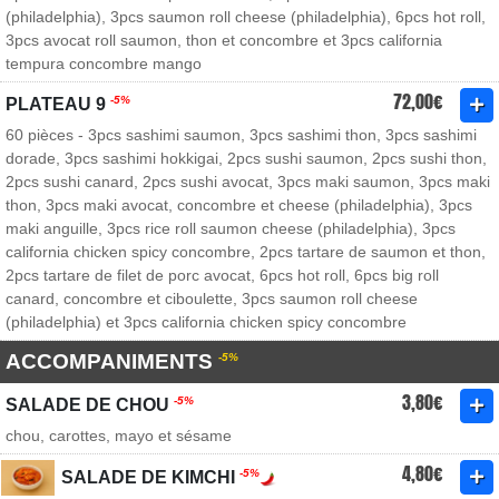
(philadelphia), 3pcs saumon roll cheese (philadelphia), 6pcs hot roll,
3pcs avocat roll saumon, thon et concombre et 3pcs california
tempura concombre mango
72,00€
-5%
PLATEAU 9
60 pièces - 3pcs sashimi saumon, 3pcs sashimi thon, 3pcs sashimi
dorade, 3pcs sashimi hokkigai, 2pcs sushi saumon, 2pcs sushi thon,
2pcs sushi canard, 2pcs sushi avocat, 3pcs maki saumon, 3pcs maki
thon, 3pcs maki avocat, concombre et cheese (philadelphia), 3pcs
maki anguille, 3pcs rice roll saumon cheese (philadelphia), 3pcs
california chicken spicy concombre, 2pcs tartare de saumon et thon,
2pcs tartare de filet de porc avocat, 6pcs hot roll, 6pcs big roll
canard, concombre et ciboulette, 3pcs saumon roll cheese
(philadelphia) et 3pcs california chicken spicy concombre
ACCOMPANIMENTS
-5%
3,80€
-5%
SALADE DE CHOU
chou, carottes, mayo et sésame
4,80€
-5%
SALADE DE KIMCHI