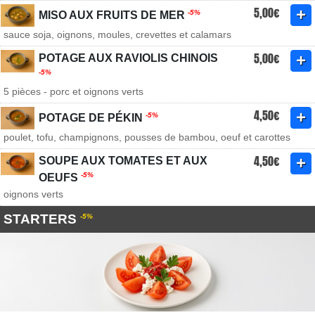
5,00€
-5%
MISO AUX FRUITS DE MER
sauce soja, oignons, moules, crevettes et calamars
5,00€
POTAGE AUX RAVIOLIS CHINOIS
-5%
5 pièces - porc et oignons verts
4,50€
-5%
POTAGE DE PÉKIN
poulet, tofu, champignons, pousses de bambou, oeuf et carottes
4,50€
SOUPE AUX TOMATES ET AUX
-5%
OEUFS
oignons verts
STARTERS
-5%