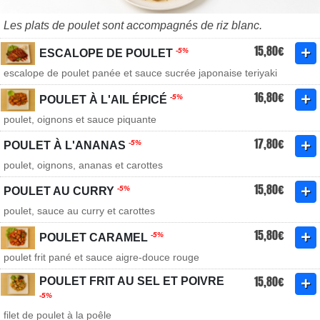
Les plats de poulet sont accompagnés de riz blanc.
15,80€
-5%
ESCALOPE DE POULET
escalope de poulet panée et sauce sucrée japonaise teriyaki
16,80€
-5%
POULET À L'AIL ÉPICÉ
poulet, oignons et sauce piquante
17,80€
-5%
POULET À L'ANANAS
poulet, oignons, ananas et carottes
15,80€
-5%
POULET AU CURRY
poulet, sauce au curry et carottes
15,80€
-5%
POULET CARAMEL
poulet frit pané et sauce aigre-douce rouge
15,80€
POULET FRIT AU SEL ET POIVRE
-5%
filet de poulet à la poêle