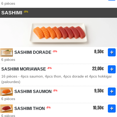
6 pièces
SASHIMI
-5%
8,50€
-5%
SASHIMI DORADE
6 pièces
22,00€
-5%
SASHIMI MORIAWASE
16 pièces - 4pcs saumon, 4pcs thon, 4pcs dorade et 4pcs hokkigai
(palourdes)
9,50€
-5%
SASHIMI SAUMON
6 pièces
10,50€
-5%
SASHIMI THON
6 pièces