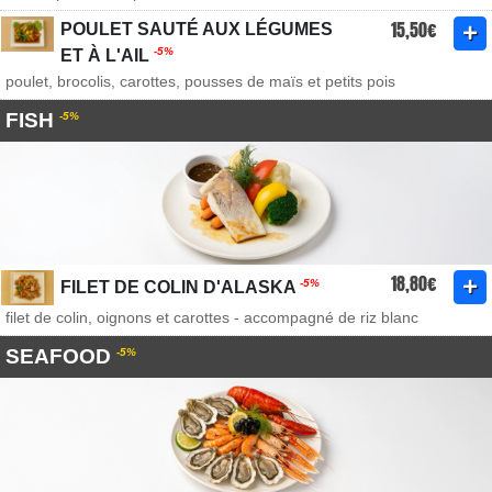
15,50€
POULET SAUTÉ AUX LÉGUMES
-5%
ET À L'AIL
poulet, brocolis, carottes, pousses de maïs et petits pois
FISH
-5%
18,80€
-5%
FILET DE COLIN D'ALASKA
filet de colin, oignons et carottes - accompagné de riz blanc
SEAFOOD
-5%