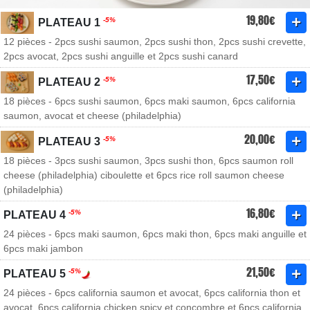
19,80€
-5%
PLATEAU 1
12 pièces - 2pcs sushi saumon, 2pcs sushi thon, 2pcs sushi crevette,
2pcs avocat, 2pcs sushi anguille et 2pcs sushi canard
17,50€
-5%
PLATEAU 2
18 pièces - 6pcs sushi saumon, 6pcs maki saumon, 6pcs california
saumon, avocat et cheese (philadelphia)
20,00€
-5%
PLATEAU 3
18 pièces - 3pcs sushi saumon, 3pcs sushi thon, 6pcs saumon roll
cheese (philadelphia) ciboulette et 6pcs rice roll saumon cheese
(philadelphia)
16,80€
-5%
PLATEAU 4
24 pièces - 6pcs maki saumon, 6pcs maki thon, 6pcs maki anguille et
6pcs maki jambon
21,50€
-5%
PLATEAU 5
24 pièces - 6pcs california saumon et avocat, 6pcs california thon et
avocat, 6pcs california chicken spicy et concombre et 6pcs california