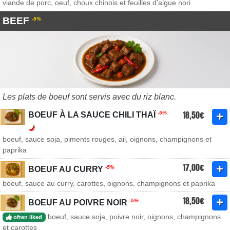
viande de porc, oeuf, choux chinois et feuilles d'algue nori
BEEF
-5%
Les plats de boeuf sont servis avec du riz blanc.
18,50€
-5%
BOEUF À LA SAUCE CHILI THAÏ
boeuf, sauce soja, piments rouges, ail, oignons, champignons et
paprika
17,00€
-5%
BOEUF AU CURRY
boeuf, sauce au curry, carottes, oignons, champignons et paprika
18,50€
-5%
BOEUF AU POIVRE NOIR
boeuf, sauce soja, poivre noir, oignons, champignons
often liked
et carottes