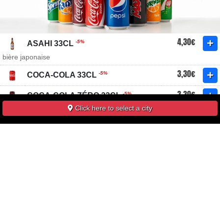
4,30€
-5%
ASAHI 33CL
bière japonaise
3,30€
-5%
COCA-COLA 33CL
3,30€
-5%
COCA-COLA ZÉRO 33CL
Click here to select a city
3,30€
-5%
FANTA ORANGE 33CL
3,30€
-5%
ICE TEA PÊCHE 33CL
3,00€
KIMURA RAMUNE ORIGINAL 20CL
-5%
limonade japonaise
4,30€
-5%
KIRIN 33CL
bière japonaise