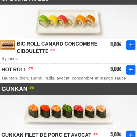
8,80€
BIG ROLL CANARD CONCOMBRE
-5%
CIBOULETTE
6 pièces
9,00€
-5%
HOT ROLL
saumon, thon, surimi, radis, avocat, concombre et mango sauce
GUNKAN
-5%
5,00€
-5%
GUNKAN FILET DE PORC ET AVOCAT