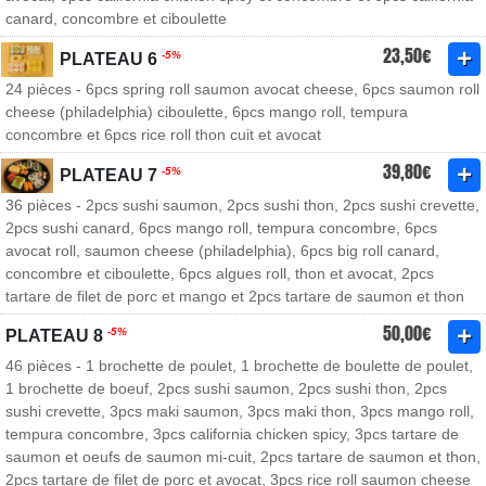
canard, concombre et ciboulette
23,50€
-5%
PLATEAU 6
24 pièces - 6pcs spring roll saumon avocat cheese, 6pcs saumon roll
cheese (philadelphia) ciboulette, 6pcs mango roll, tempura
concombre et 6pcs rice roll thon cuit et avocat
39,80€
-5%
PLATEAU 7
36 pièces - 2pcs sushi saumon, 2pcs sushi thon, 2pcs sushi crevette,
2pcs sushi canard, 6pcs mango roll, tempura concombre, 6pcs
avocat roll, saumon cheese (philadelphia), 6pcs big roll canard,
concombre et ciboulette, 6pcs algues roll, thon et avocat, 2pcs
tartare de filet de porc et mango et 2pcs tartare de saumon et thon
50,00€
-5%
PLATEAU 8
46 pièces - 1 brochette de poulet, 1 brochette de boulette de poulet,
1 brochette de boeuf, 2pcs sushi saumon, 2pcs sushi thon, 2pcs
sushi crevette, 3pcs maki saumon, 3pcs maki thon, 3pcs mango roll,
tempura concombre, 3pcs california chicken spicy, 3pcs tartare de
saumon et oeufs de saumon mi-cuit, 2pcs tartare de saumon et thon,
2pcs tartare de filet de porc et avocat, 3pcs rice roll saumon cheese