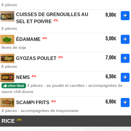
6 pièces
8,00€
CUISSES DE GRENOUILLES AU
-5%
SEL ET POIVRE
6 pièces
5,00€
-5%
ÉDAMAME
fèves de soja
7,00€
-5%
GYOZAS POULET
6 pièces
6,50€
-5%
NEMS
4 pièces - au poulet et carottes - accompagnées de
often liked
sauce chili douce
6,80€
-5%
SCAMPI FRITS
4 pièces - accompagnées de mayonnaise
RICE
-5%