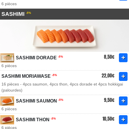
6 pièces
SASHIMI
-5%
8,50€
-5%
SASHIMI DORADE
6 pièces
22,00€
-5%
SASHIMI MORIAWASE
16 pièces - 4pcs saumon, 4pcs thon, 4pcs dorade et 4pcs hokkigai
(palourdes)
9,50€
-5%
SASHIMI SAUMON
6 pièces
10,50€
-5%
SASHIMI THON
6 pièces