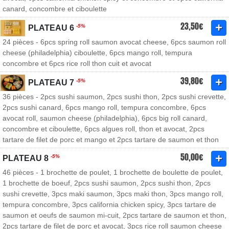
canard, concombre et ciboulette
23,50€
-5%
PLATEAU 6
24 pièces - 6pcs spring roll saumon avocat cheese, 6pcs saumon roll
cheese (philadelphia) ciboulette, 6pcs mango roll, tempura
concombre et 6pcs rice roll thon cuit et avocat
39,80€
-5%
PLATEAU 7
36 pièces - 2pcs sushi saumon, 2pcs sushi thon, 2pcs sushi crevette,
2pcs sushi canard, 6pcs mango roll, tempura concombre, 6pcs
avocat roll, saumon cheese (philadelphia), 6pcs big roll canard,
concombre et ciboulette, 6pcs algues roll, thon et avocat, 2pcs
tartare de filet de porc et mango et 2pcs tartare de saumon et thon
50,00€
-5%
PLATEAU 8
46 pièces - 1 brochette de poulet, 1 brochette de boulette de poulet,
1 brochette de boeuf, 2pcs sushi saumon, 2pcs sushi thon, 2pcs
sushi crevette, 3pcs maki saumon, 3pcs maki thon, 3pcs mango roll,
tempura concombre, 3pcs california chicken spicy, 3pcs tartare de
saumon et oeufs de saumon mi-cuit, 2pcs tartare de saumon et thon,
2pcs tartare de filet de porc et avocat, 3pcs rice roll saumon cheese