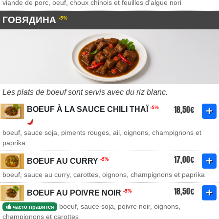
viande de porc, oeuf, choux chinois et feuilles d'algue nori
ГОВЯДИНА
-5%
Les plats de boeuf sont servis avec du riz blanc.
18,50€
-5%
BOEUF À LA SAUCE CHILI THAÏ
boeuf, sauce soja, piments rouges, ail, oignons, champignons et
paprika
17,00€
-5%
BOEUF AU CURRY
boeuf, sauce au curry, carottes, oignons, champignons et paprika
18,50€
-5%
BOEUF AU POIVRE NOIR
boeuf, sauce soja, poivre noir, oignons,
часто нравится
champignons et carottes