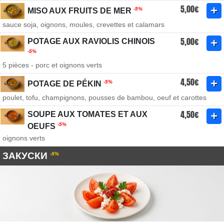
5,00€
-5%
MISO AUX FRUITS DE MER
sauce soja, oignons, moules, crevettes et calamars
5,00€
POTAGE AUX RAVIOLIS CHINOIS
-5%
5 pièces - porc et oignons verts
4,50€
-5%
POTAGE DE PÉKIN
poulet, tofu, champignons, pousses de bambou, oeuf et carottes
4,50€
SOUPE AUX TOMATES ET AUX
-5%
OEUFS
oignons verts
ЗАКУСКИ
-5%