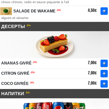
choux chinois, radis et sauce piquante à l'ail
4,50€
-5%
SALADE DE WAKAME
algues et sésame
ДЕСЕРТЫ
-5%
7,00€
-5%
ANANAS GIVRÉ
7,00€
-5%
CITRON GIVRÉ
7,00€
-5%
COCO GIVRÉE
НАПИТКИ
-5%