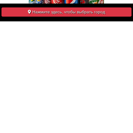
Нажмите здесь, чтобы выбрать город
4,30€
-5%
ASAHI 33CL
bière japonaise
3,30€
-5%
COCA-COLA 33CL
3,30€
-5%
COCA-COLA ZÉRO 33CL
3,30€
-5%
FANTA ORANGE 33CL
3,30€
-5%
ICE TEA PÊCHE 33CL
3,00€
KIMURA RAMUNE ORIGINAL 20CL
-5%
limonade japonaise
4,30€
-5%
KIRIN 33CL
bière japonaise