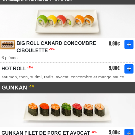
8,80€
BIG ROLL CANARD CONCOMBRE
-5%
CIBOULETTE
6 pièces
9,00€
-5%
HOT ROLL
saumon, thon, surimi, radis, avocat, concombre et mango sauce
GUNKAN
-5%
5,00€
-5%
GUNKAN FILET DE PORC ET AVOCAT