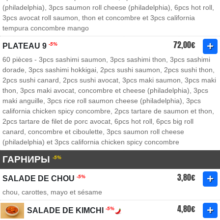
(philadelphia), 3pcs saumon roll cheese (philadelphia), 6pcs hot roll,
3pcs avocat roll saumon, thon et concombre et 3pcs california
tempura concombre mango
72,00€
-5%
PLATEAU 9
60 pièces - 3pcs sashimi saumon, 3pcs sashimi thon, 3pcs sashimi
dorade, 3pcs sashimi hokkigai, 2pcs sushi saumon, 2pcs sushi thon,
2pcs sushi canard, 2pcs sushi avocat, 3pcs maki saumon, 3pcs maki
thon, 3pcs maki avocat, concombre et cheese (philadelphia), 3pcs
maki anguille, 3pcs rice roll saumon cheese (philadelphia), 3pcs
california chicken spicy concombre, 2pcs tartare de saumon et thon,
2pcs tartare de filet de porc avocat, 6pcs hot roll, 6pcs big roll
canard, concombre et ciboulette, 3pcs saumon roll cheese
(philadelphia) et 3pcs california chicken spicy concombre
ГАРНИРЫ
-5%
3,80€
-5%
SALADE DE CHOU
chou, carottes, mayo et sésame
4,80€
-5%
SALADE DE KIMCHI