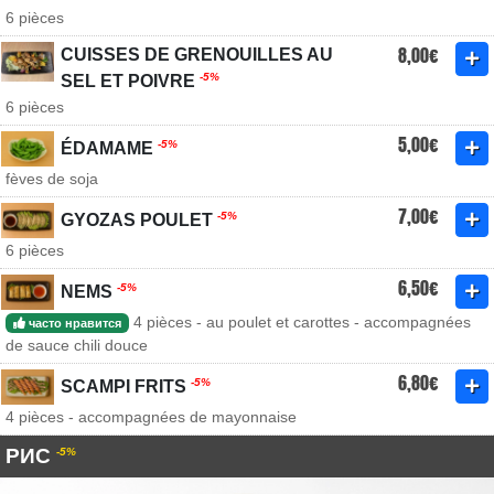
6 pièces
8,00€
CUISSES DE GRENOUILLES AU
-5%
SEL ET POIVRE
6 pièces
5,00€
-5%
ÉDAMAME
fèves de soja
7,00€
-5%
GYOZAS POULET
6 pièces
6,50€
-5%
NEMS
4 pièces - au poulet et carottes - accompagnées
часто нравится
de sauce chili douce
6,80€
-5%
SCAMPI FRITS
4 pièces - accompagnées de mayonnaise
РИС
-5%