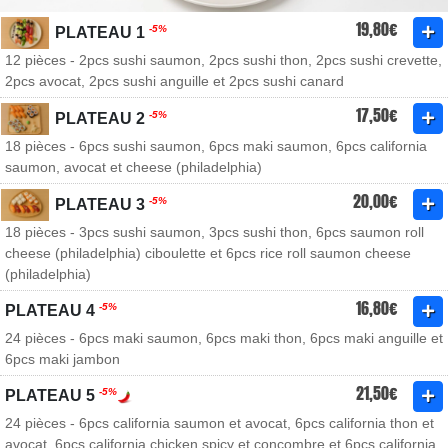
19,80€
-5%
PLATEAU 1
12 pièces - 2pcs sushi saumon, 2pcs sushi thon, 2pcs sushi crevette,
2pcs avocat, 2pcs sushi anguille et 2pcs sushi canard
17,50€
-5%
PLATEAU 2
18 pièces - 6pcs sushi saumon, 6pcs maki saumon, 6pcs california
saumon, avocat et cheese (philadelphia)
20,00€
-5%
PLATEAU 3
18 pièces - 3pcs sushi saumon, 3pcs sushi thon, 6pcs saumon roll
cheese (philadelphia) ciboulette et 6pcs rice roll saumon cheese
(philadelphia)
16,80€
-5%
PLATEAU 4
24 pièces - 6pcs maki saumon, 6pcs maki thon, 6pcs maki anguille et
6pcs maki jambon
21,50€
-5%
PLATEAU 5
24 pièces - 6pcs california saumon et avocat, 6pcs california thon et
avocat, 6pcs california chicken spicy et concombre et 6pcs california