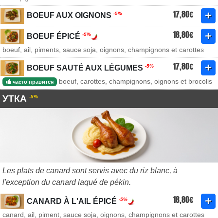
17,80€
-5%
BOEUF AUX OIGNONS
18,80€
-5%
BOEUF ÉPICÉ
boeuf, ail, piments, sauce soja, oignons, champignons et carottes
17,80€
-5%
BOEUF SAUTÉ AUX LÉGUMES
boeuf, carottes, champignons, oignons et brocolis
часто нравится
УТКА
-5%
Les plats de canard sont servis avec du riz blanc, à
l'exception du canard laqué de pékin.
18,80€
-5%
CANARD À L'AIL ÉPICÉ
canard, ail, piment, sauce soja, oignons, champignons et carottes