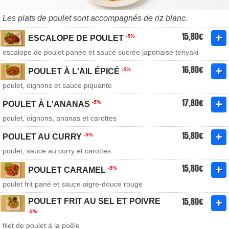
Les plats de poulet sont accompagnés de riz blanc.
15,80€
-5%
ESCALOPE DE POULET
escalope de poulet panée et sauce sucrée japonaise teriyaki
16,80€
-5%
POULET À L'AIL ÉPICÉ
poulet, oignons et sauce piquante
17,80€
-5%
POULET À L'ANANAS
poulet, oignons, ananas et carottes
15,80€
-5%
POULET AU CURRY
poulet, sauce au curry et carottes
15,80€
-5%
POULET CARAMEL
poulet frit pané et sauce aigre-douce rouge
15,80€
POULET FRIT AU SEL ET POIVRE
-5%
filet de poulet à la poêle