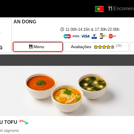
Encomen
AN DONG
11:00h-14:15h & 17:30h-22:00h
(36)
Menu
Avaliações
-5%
AU TOFU
 et oignons