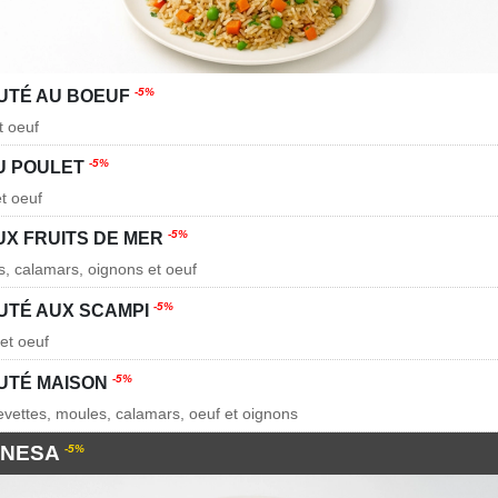
-5%
AUTÉ AU BOEUF
t oeuf
-5%
AU POULET
et oeuf
-5%
UX FRUITS DE MER
s, calamars, oignons et oeuf
-5%
AUTÉ AUX SCAMPI
et oeuf
-5%
AUTÉ MAISON
revettes, moules, calamars, oeuf et oignons
INESA
-5%