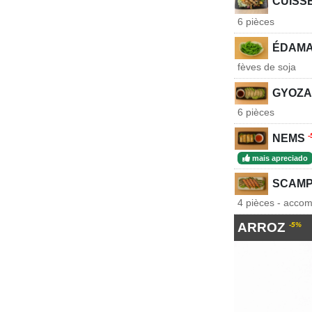
CUISS
6 pièces
ÉDAM
fèves de soja
GYOZA
6 pièces
-
NEMS
mais apreciado
SCAMP
4 pièces - acc
ARROZ
-5%