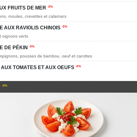
-5%
AUX FRUITS DE MER
ons, moules, crevettes et calamars
-5%
E AUX RAVIOLIS CHINOIS
t oignons verts
-5%
E DE PÉKIN
ampignons, pousses de bambou, oeuf et carottes
-5%
 AUX TOMATES ET AUX OEUFS
S
-5%