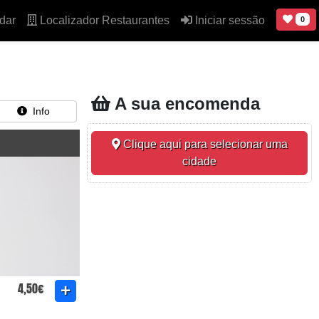
dar
Localizador Restaurantes
Iniciar sessão
0
A sua encomenda
Info
Clique aqui para selecionar uma
cidade
4,50€