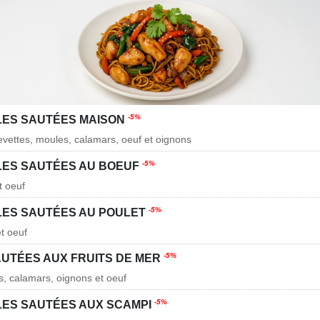
-5%
LES SAUTÉES MAISON
revettes, moules, calamars, oeuf et oignons
-5%
LES SAUTÉES AU BOEUF
t oeuf
-5%
LES SAUTÉES AU POULET
et oeuf
-5%
AUTÉES AUX FRUITS DE MER
s, calamars, oignons et oeuf
-5%
LES SAUTÉES AUX SCAMPI