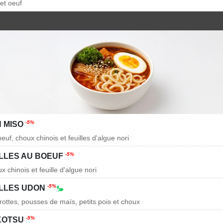
et oeuf
-5%
 MISO
euf, choux chinois et feuilles d'algue nori
-5%
LLES AU BOEUF
x chinois et feuille d'algue nori
-5%
LLES UDON
arottes, pousses de maïs, petits pois et choux
-5%
KOTSU