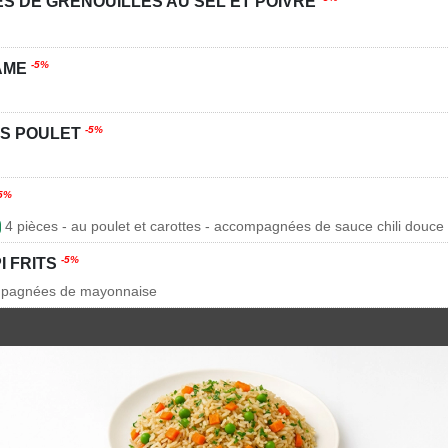
ES DE GRENOUILLES AU SEL ET POIVRE
-5%
AME
-5%
S POULET
5%
4 pièces - au poulet et carottes - accompagnées de sauce chili douce
-5%
I FRITS
ompagnées de mayonnaise