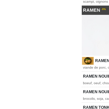
scampi, oignons 
RAMEN
-5%
RAMEN
viande de porc, o
RAMEN NOUI
boeuf, oeuf, chou
RAMEN NOUI
brocolis, soja, c
RAMEN TON