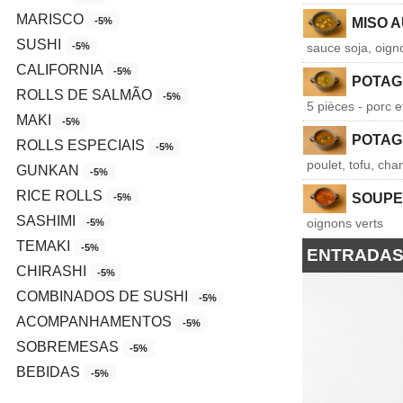
MARISCO
-5%
MISO 
SUSHI
-5%
sauce soja, oign
CALIFORNIA
-5%
POTAG
ROLLS DE SALMÃO
-5%
5 pièces - porc e
MAKI
-5%
POTAG
ROLLS ESPECIAIS
-5%
poulet, tofu, ch
GUNKAN
-5%
RICE ROLLS
SOUPE
-5%
SASHIMI
oignons verts
-5%
TEMAKI
-5%
ENTRADA
CHIRASHI
-5%
COMBINADOS DE SUSHI
-5%
ACOMPANHAMENTOS
-5%
SOBREMESAS
-5%
BEBIDAS
-5%