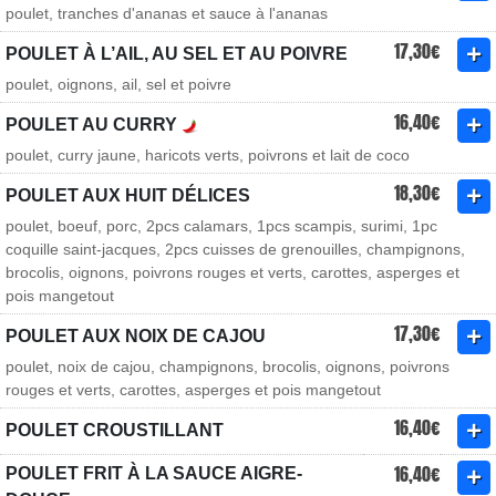
poulet, tranches d'ananas et sauce à l'ananas
17,30€
POULET À L’AIL, AU SEL ET AU POIVRE
poulet, oignons, ail, sel et poivre
16,40€
POULET AU CURRY
poulet, curry jaune, haricots verts, poivrons et lait de coco
18,30€
POULET AUX HUIT DÉLICES
poulet, boeuf, porc, 2pcs calamars, 1pcs scampis, surimi, 1pc
coquille saint-jacques, 2pcs cuisses de grenouilles, champignons,
brocolis, oignons, poivrons rouges et verts, carottes, asperges et
pois mangetout
17,30€
POULET AUX NOIX DE CAJOU
poulet, noix de cajou, champignons, brocolis, oignons, poivrons
rouges et verts, carottes, asperges et pois mangetout
16,40€
POULET CROUSTILLANT
16,40€
POULET FRIT À LA SAUCE AIGRE-