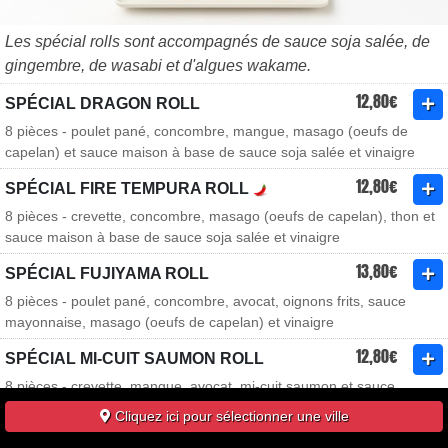
Les spécial rolls sont accompagnés de sauce soja salée, de
gingembre, de wasabi et d'algues wakame.
12,80€
SPÉCIAL DRAGON ROLL
8 pièces - poulet pané, concombre, mangue, masago (oeufs de
capelan) et sauce maison à base de sauce soja salée et vinaigre
12,80€
SPÉCIAL FIRE TEMPURA ROLL
8 pièces - crevette, concombre, masago (oeufs de capelan), thon et
sauce maison à base de sauce soja salée et vinaigre
13,80€
SPÉCIAL FUJIYAMA ROLL
8 pièces - poulet pané, concombre, avocat, oignons frits, sauce
mayonnaise, masago (oeufs de capelan) et vinaigre
12,80€
SPÉCIAL MI-CUIT SAUMON ROLL
8 pièces - crevette, mangue, avocat, mi-cuit saumon et sauce
anguille
Cliquez ici pour sélectionner une ville
11,80€
SPÉCIAL ROLL OME ROLL