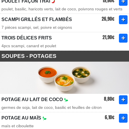
19,60€
POULET FAÇON THAÏ
poulet, basilic, haricots verts, lait de coco, poivrons rouges et verts
26,90€
SCAMPI GRILLÉS ET FLAMBÉS
7 pièces scampi, sel, poivre et oignons
21,90€
TROIS DÉLICES FRITS
4pcs scampi, canard et poulet
SOUPES - POTAGES
8,80€
POTAGE AU LAIT DE COCO
germes de soja, lait de coco, basilic et feuilles de citron
6,10€
POTAGE AU MAÏS
maïs et ciboulette