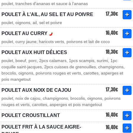
poulet, tranches d'ananas et sauce à l'ananas
17,30€
POULET À L’AIL, AU SEL ET AU POIVRE
poulet, oignons, ail, sel et poivre
16,40€
POULET AU CURRY
poulet, curry jaune, haricots verts, poivrons et lait de coco
18,30€
POULET AUX HUIT DÉLICES
poulet, boeuf, porc, 2pcs calamars, 1pcs scampis, surimi, 1pc
coquille saint-jacques, 2pcs cuisses de grenouilles, champignons,
brocolis, oignons, poivrons rouges et verts, carottes, asperges et
pois mangetout
17,30€
POULET AUX NOIX DE CAJOU
poulet, noix de cajou, champignons, brocolis, oignons, poivrons
rouges et verts, carottes, asperges et pois mangetout
16,40€
POULET CROUSTILLANT
16,40€
POULET FRIT À LA SAUCE AIGRE-