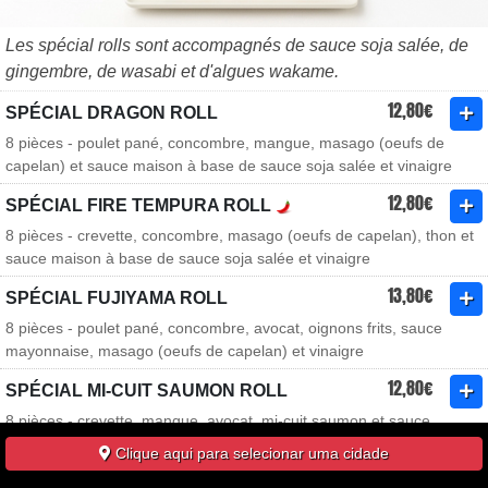
Les spécial rolls sont accompagnés de sauce soja salée, de
gingembre, de wasabi et d'algues wakame.
12,80€
SPÉCIAL DRAGON ROLL
8 pièces - poulet pané, concombre, mangue, masago (oeufs de
capelan) et sauce maison à base de sauce soja salée et vinaigre
12,80€
SPÉCIAL FIRE TEMPURA ROLL
8 pièces - crevette, concombre, masago (oeufs de capelan), thon et
sauce maison à base de sauce soja salée et vinaigre
13,80€
SPÉCIAL FUJIYAMA ROLL
8 pièces - poulet pané, concombre, avocat, oignons frits, sauce
mayonnaise, masago (oeufs de capelan) et vinaigre
12,80€
SPÉCIAL MI-CUIT SAUMON ROLL
8 pièces - crevette, mangue, avocat, mi-cuit saumon et sauce
anguille
Clique aqui para selecionar uma cidade
11,80€
SPÉCIAL ROLL OME ROLL