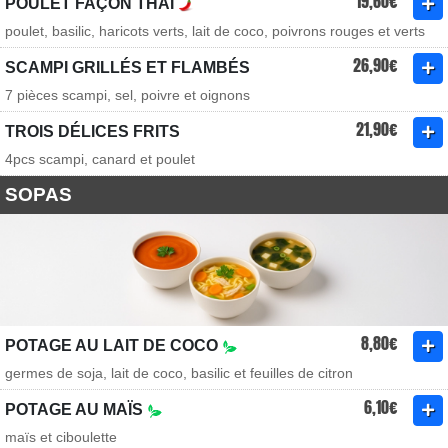
19,60€
POULET FAÇON THAÏ
poulet, basilic, haricots verts, lait de coco, poivrons rouges et verts
26,90€
SCAMPI GRILLÉS ET FLAMBÉS
7 pièces scampi, sel, poivre et oignons
21,90€
TROIS DÉLICES FRITS
4pcs scampi, canard et poulet
SOPAS
8,80€
POTAGE AU LAIT DE COCO
germes de soja, lait de coco, basilic et feuilles de citron
6,10€
POTAGE AU MAÏS
maïs et ciboulette