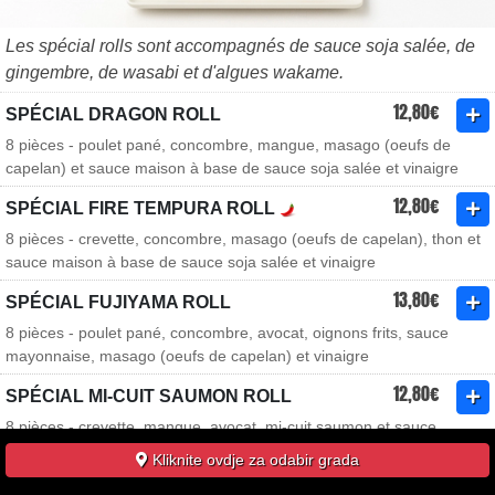
Les spécial rolls sont accompagnés de sauce soja salée, de
gingembre, de wasabi et d'algues wakame.
12,80€
SPÉCIAL DRAGON ROLL
8 pièces - poulet pané, concombre, mangue, masago (oeufs de
capelan) et sauce maison à base de sauce soja salée et vinaigre
12,80€
SPÉCIAL FIRE TEMPURA ROLL
8 pièces - crevette, concombre, masago (oeufs de capelan), thon et
sauce maison à base de sauce soja salée et vinaigre
13,80€
SPÉCIAL FUJIYAMA ROLL
8 pièces - poulet pané, concombre, avocat, oignons frits, sauce
mayonnaise, masago (oeufs de capelan) et vinaigre
12,80€
SPÉCIAL MI-CUIT SAUMON ROLL
8 pièces - crevette, mangue, avocat, mi-cuit saumon et sauce
anguille
Kliknite ovdje za odabir grada
11,80€
SPÉCIAL ROLL OME ROLL