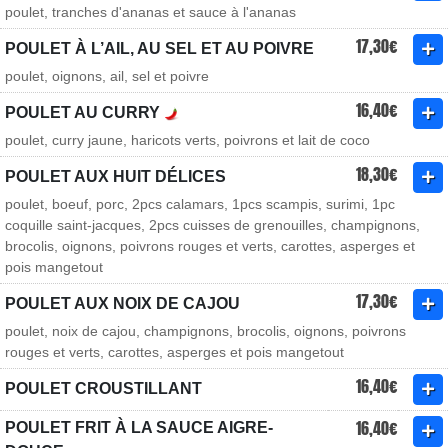
poulet, tranches d'ananas et sauce à l'ananas
17,30€
POULET À L’AIL, AU SEL ET AU POIVRE
poulet, oignons, ail, sel et poivre
16,40€
POULET AU CURRY
poulet, curry jaune, haricots verts, poivrons et lait de coco
18,30€
POULET AUX HUIT DÉLICES
poulet, boeuf, porc, 2pcs calamars, 1pcs scampis, surimi, 1pc
coquille saint-jacques, 2pcs cuisses de grenouilles, champignons,
brocolis, oignons, poivrons rouges et verts, carottes, asperges et
pois mangetout
17,30€
POULET AUX NOIX DE CAJOU
poulet, noix de cajou, champignons, brocolis, oignons, poivrons
rouges et verts, carottes, asperges et pois mangetout
16,40€
POULET CROUSTILLANT
16,40€
POULET FRIT À LA SAUCE AIGRE-