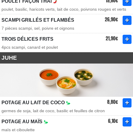
19,60€
POULET FAÇON THAÏ
poulet, basilic, haricots verts, lait de coco, poivrons rouges et verts
26,90€
SCAMPI GRILLÉS ET FLAMBÉS
7 pièces scampi, sel, poivre et oignons
21,90€
TROIS DÉLICES FRITS
4pcs scampi, canard et poulet
JUHE
8,80€
POTAGE AU LAIT DE COCO
germes de soja, lait de coco, basilic et feuilles de citron
6,10€
POTAGE AU MAÏS
maïs et ciboulette