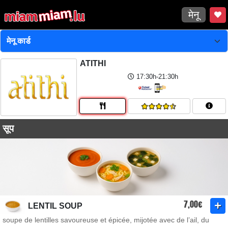
मेनू
ATITHI
17:30h-21:30h
सूप
7,00€
LENTIL SOUP
soupe de lentilles savoureuse et épicée, mijotée avec de l’ail, du