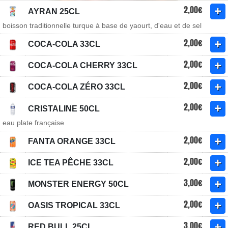
2,00€
AYRAN 25CL
boisson traditionnelle turque à base de yaourt, d'eau et de sel
2,00€
COCA-COLA 33CL
2,00€
COCA-COLA CHERRY 33CL
2,00€
COCA-COLA ZÉRO 33CL
2,00€
CRISTALINE 50CL
eau plate française
2,00€
FANTA ORANGE 33CL
2,00€
ICE TEA PÊCHE 33CL
3,00€
MONSTER ENERGY 50CL
2,00€
OASIS TROPICAL 33CL
3,00€
RED BULL 25CL