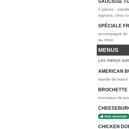
SAUCISSE T
2 pièces - viand
oignons, chou rou
SPÉCIALE F
accompagné de sa
au choix
MENUS
Les menus sont
AMERICAN 
viande de boeuf e
BROCHETTE 
morceaux de poul
CHEESEBUR
mais apreciado
CHICKEN D