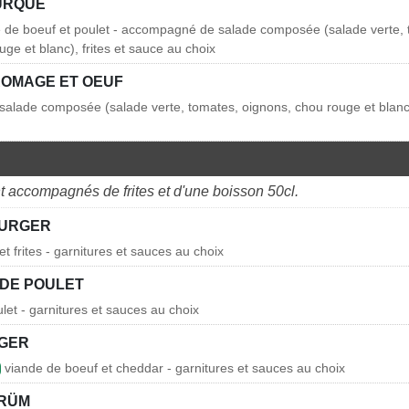
URQUE
e de boeuf et poulet - accompagné de salade composée (salade verte,
ge et blanc), frites et sauce au choix
ROMAGE ET OEUF
lade composée (salade verte, tomates, oignons, chou rouge et blanc),
 accompagnés de frites et d'une boisson 50cl.
BURGER
t frites - garnitures et sauces au choix
DE POULET
et - garnitures et sauces au choix
GER
viande de boeuf et cheddar - garnitures et sauces au choix
ÜRÜM