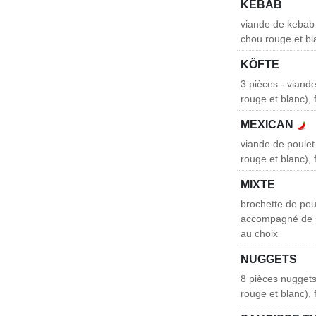
KEBAB
viande de kebab 
chou rouge et bla
KÖFTE
3 pièces - viand
rouge et blanc), 
MEXICAN
viande de poule
rouge et blanc), 
MIXTE
brochette de poul
accompagné de sa
au choix
NUGGETS
8 pièces nugget
rouge et blanc), 