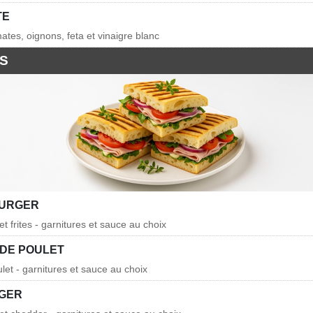
TE
ates, oignons, feta et vinaigre blanc
S
BURGER
t frites - garnitures et sauce au choix
DE POULET
et - garnitures et sauce au choix
GER