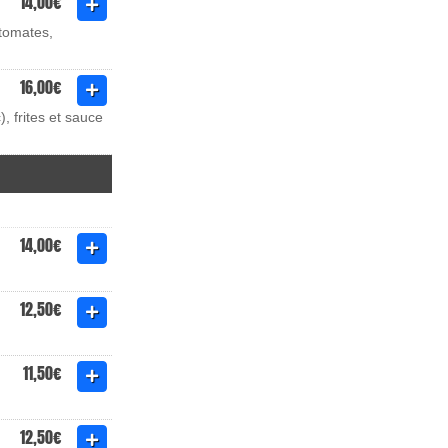
14,00€
 tomates,
16,00€
 frites et sauce
14,00€
12,50€
11,50€
12,50€