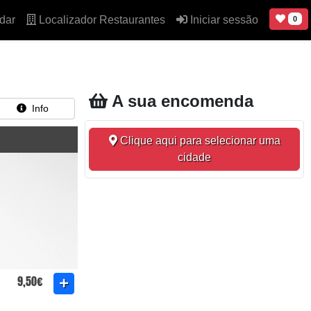
dar
Localizador Restaurantes
Iniciar sessão
0
A sua encomenda
Info
Clique aqui para selecionar uma
cidade
9,50€