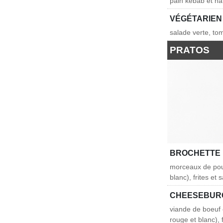
pain kebab et ha
VÉGÉTARIEN
salade verte, to
PRATOS
BROCHETTE 
morceaux de pou
blanc), frites et
CHEESEBUR
viande de boeuf
rouge et blanc), 