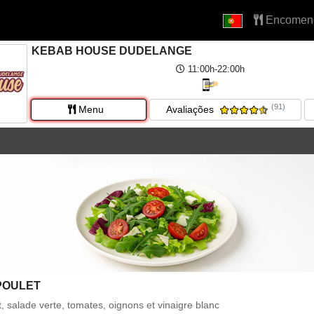
Encomen
KEBAB HOUSE DUDELANGE
11:00h-22:00h
(91)
Menu
Avaliações
POULET
, salade verte, tomates, oignons et vinaigre blanc