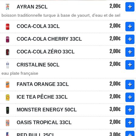
2,00€
AYRAN 25CL
boisson traditionnelle turque à base de yaourt, d'eau et de sel
2,00€
COCA-COLA 33CL
2,00€
COCA-COLA CHERRY 33CL
2,00€
COCA-COLA ZÉRO 33CL
2,00€
CRISTALINE 50CL
eau plate française
2,00€
FANTA ORANGE 33CL
2,00€
ICE TEA PÊCHE 33CL
3,00€
MONSTER ENERGY 50CL
2,00€
OASIS TROPICAL 33CL
3,00€
RED BULL 25CL