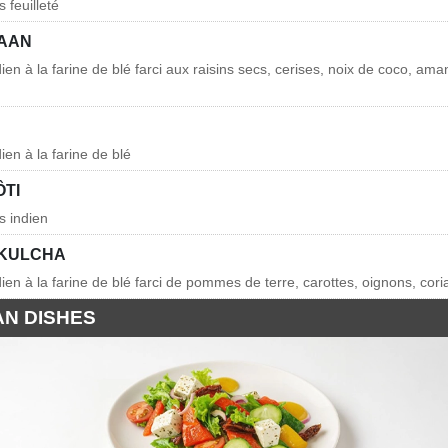
s feuilleté
AAN
dien à la farine de blé farci aux raisins secs, cerises, noix de coco, am
dien à la farine de blé
ÔTI
is indien
 KULCHA
dien à la farine de blé farci de pommes de terre, carottes, oignons, cor
AN DISHES