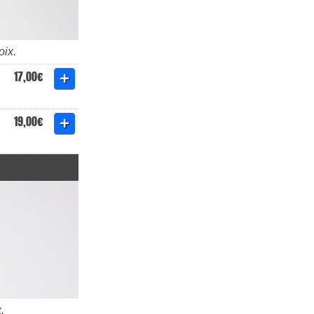
oix.
17,00€
19,00€
.