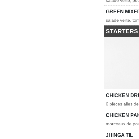
salade verte, pou
GREEN MIXE
salade verte, to
STARTERS
CHICKEN DR
6 pièces ailes d
CHICKEN PA
morceaux de poul
JHINGA TIL