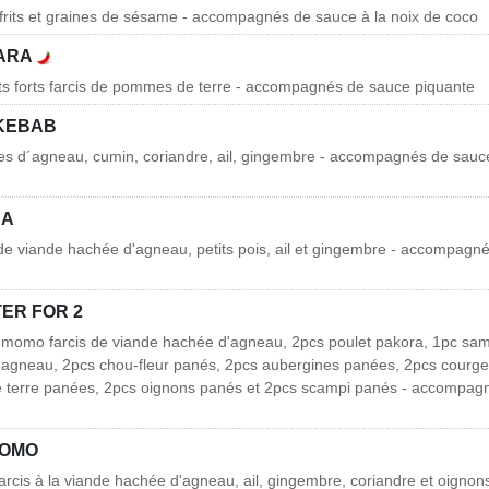
frits et graines de sésame - accompagnés de sauce à la noix de coco
PARA
erts forts farcis de pommes de terre - accompagnés de sauce piquante
KEBAB
es d´agneau, cumin, coriandre, ail, gingembre - accompagnés de sauce
SA
 de viande hachée d'agneau, petits pois, ail et gingembre - accompagn
ER FOR 2
 momo farcis de viande hachée d'agneau, 2pcs poulet pakora, 1pc sam
'agneau, 2pcs chou-fleur panés, 2pcs aubergines panées, 2pcs courge
terre panées, 2pcs oignons panés et 2pcs scampi panés - accompagn
MOMO
rcis à la viande hachée d'agneau, ail, gingembre, coriandre et oigno