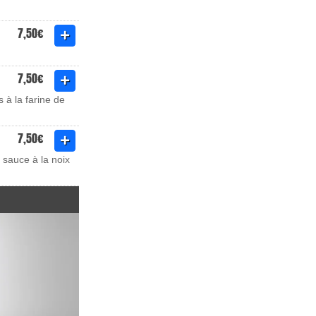
7,50€
7,50€
 à la farine de
7,50€
 sauce à la noix