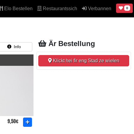
Elo Bestellen
Restaurantssich
Verbannen
0
Är Bestellung
Info
Klickt hei fir eng Stad ze wielen
9,50€