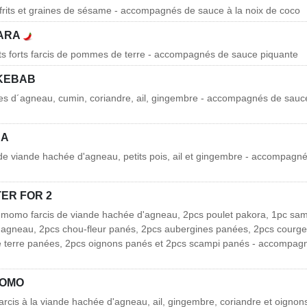
frits et graines de sésame - accompagnés de sauce à la noix de coco
PARA
erts forts farcis de pommes de terre - accompagnés de sauce piquante
KEBAB
es d´agneau, cumin, coriandre, ail, gingembre - accompagnés de sauce
SA
 de viande hachée d'agneau, petits pois, ail et gingembre - accompagn
ER FOR 2
 momo farcis de viande hachée d'agneau, 2pcs poulet pakora, 1pc sam
'agneau, 2pcs chou-fleur panés, 2pcs aubergines panées, 2pcs courge
terre panées, 2pcs oignons panés et 2pcs scampi panés - accompagn
MOMO
rcis à la viande hachée d'agneau, ail, gingembre, coriandre et oigno