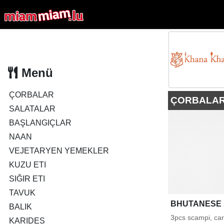
Menü
ÇORBALAR
ÇORBALA
SALATALAR
BAŞLANGIÇLAR
NAAN
VEJETARYEN YEMEKLER
KUZU ETI
SIĞIR ETI
TAVUK
BHUTANESE
BALIK
3pcs scampi, caro
KARIDES