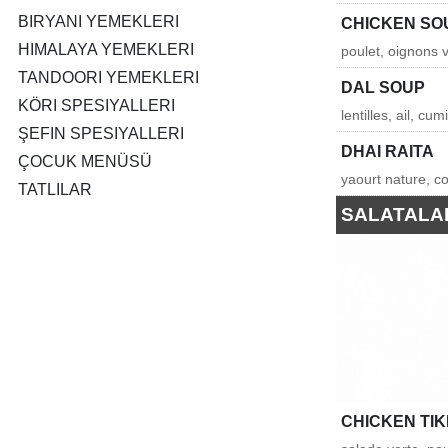
BIRYANI YEMEKLERI
CHICKEN SO
HIMALAYA YEMEKLERI
poulet, oignons 
TANDOORI YEMEKLERI
DAL SOUP
KÖRI SPESIYALLERI
lentilles, ail, cu
ŞEFIN SPESIYALLERI
DHAI RAITA
ÇOCUK MENÜSÜ
yaourt nature, c
TATLILAR
SALATALA
CHICKEN TI