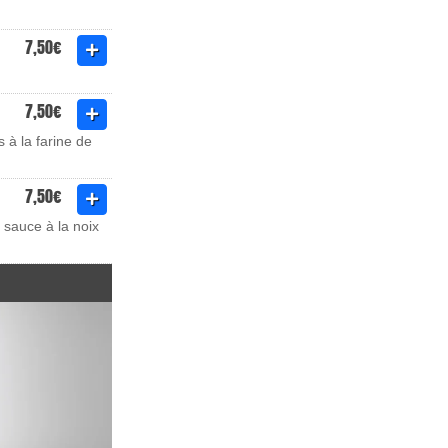
7,50€
7,50€
 à la farine de
7,50€
 sauce à la noix