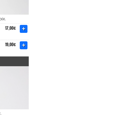
oix.
17,00€
19,00€
.