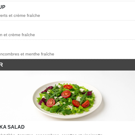
UP
verts et crème fraîche
min et crème fraîche
oncombres et menthe fraîche
R
KKA SALAD