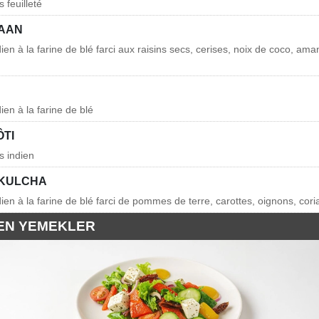
s feuilleté
AAN
dien à la farine de blé farci aux raisins secs, cerises, noix de coco, am
dien à la farine de blé
ÔTI
is indien
 KULCHA
dien à la farine de blé farci de pommes de terre, carottes, oignons, cor
EN YEMEKLER