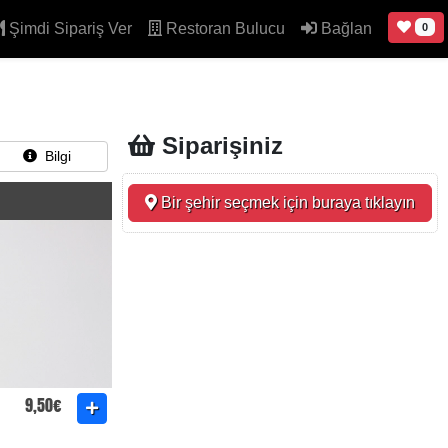
Şimdi Sipariş Ver
Restoran Bulucu
Bağlan
0
Siparişiniz
Bilgi
Bir şehir seçmek için buraya tıklayın
9,50€