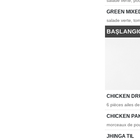
salade verte, pou
GREEN MIXE
salade verte, to
BAŞLANGI
CHICKEN DR
6 pièces ailes d
CHICKEN PA
morceaux de poul
JHINGA TIL